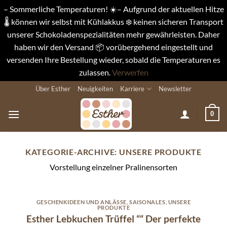
– Sommerliche Temperaturen! ☀️– Aufgrund der aktuellen Hitze
🌡️ können wir selbst mit Kühlakkus ❄️ keinen sicheren Transport
unserer Schokoladenspezialitäten mehr gewährleisten. Daher
haben wir den Versand 📦 vorübergehend eingestellt und
versenden Ihre Bestellung wieder, sobald die Temperaturen es
zulassen.
Verwerfen
Zum
Über Esther
Neuigkeiten
Karriere
Newsletter
Inhalt
springen
0
KATEGORIE-ARCHIVE:
UNSERE PRODUKTE
Vorstellung einzelner Pralinensorten
GESCHENKIDEEN UND ANLÄSSE
,
SAISONALES
,
UNSERE
PRODUKTE
Esther Lebkuchen Trüffel ““ Der perfekte