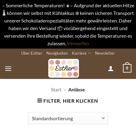
– Sommerliche Temperaturen! ☀️– Aufgrund der aktuellen Hitze
🌡️ können wir selbst mit Kühlakkus ❄️ keinen sicheren Transport
unserer Schokoladenspezialitäten mehr gewährleisten. Daher
haben wir den Versand 📦 vorübergehend eingestellt und
versenden Ihre Bestellung wieder, sobald die Temperaturen es
zulassen.
Verwerfen
Zum
Über Esther
Neuigkeiten
Karriere
Newsletter
Inhalt
springen
0
Start
»
Anlässe
FILTER, HIER KLICKEN