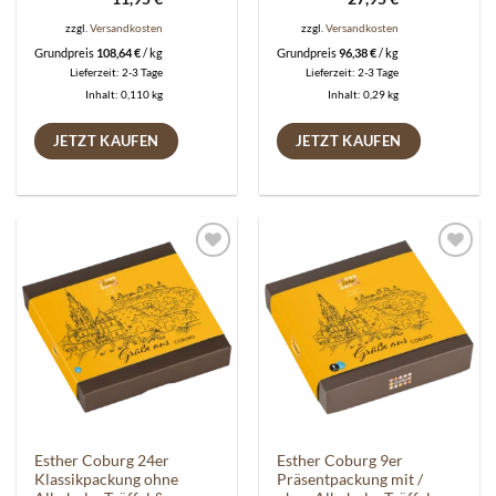
zzgl.
Versandkosten
zzgl.
Versandkosten
Grundpreis
108,64
€
/
kg
Grundpreis
96,38
€
/
kg
Lieferzeit:
2-3 Tage
Lieferzeit:
2-3 Tage
Inhalt: 0,110
kg
Inhalt: 0,29
kg
JETZT KAUFEN
JETZT KAUFEN
Auf die
Auf die
Wunschliste
Wunschliste
Esther Coburg 24er
Esther Coburg 9er
Klassikpackung ohne
Präsentpackung mit /