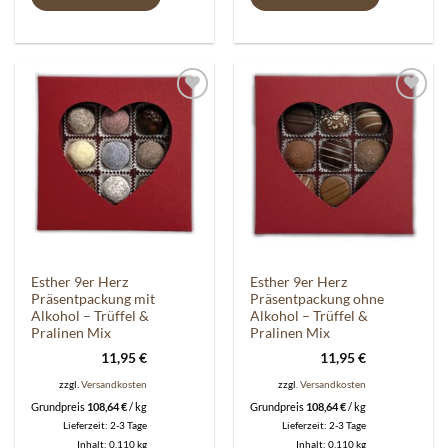
Auf die
Auf die
Wunschliste
Wunschliste
Esther 9er Herz
Esther 9er Herz
Präsentpackung mit
Präsentpackung ohne
Alkohol – Trüffel &
Alkohol – Trüffel &
Pralinen Mix
Pralinen Mix
11,95
€
11,95
€
zzgl.
Versandkosten
zzgl.
Versandkosten
Grundpreis
108,64
€
/
kg
Grundpreis
108,64
€
/
kg
Lieferzeit:
2-3 Tage
Lieferzeit:
2-3 Tage
Inhalt: 0,110
kg
Inhalt: 0,110
kg