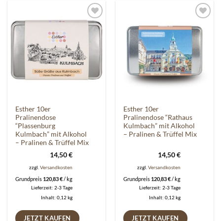
Auf die
Auf die
Wunschliste
Wunschliste
Esther 10er
Esther 10er
Pralinendose
Pralinendose “Rathaus
“Plassenburg
Kulmbach” mit Alkohol
Kulmbach” mit Alkohol
– Pralinen & Trüffel Mix
– Pralinen & Trüffel Mix
14,50
€
14,50
€
zzgl.
Versandkosten
zzgl.
Versandkosten
Grundpreis
120,83
€
/
kg
Grundpreis
120,83
€
/
kg
Lieferzeit:
2-3 Tage
Lieferzeit:
2-3 Tage
Inhalt: 0,12
kg
Inhalt: 0,12
kg
JETZT KAUFEN
JETZT KAUFEN