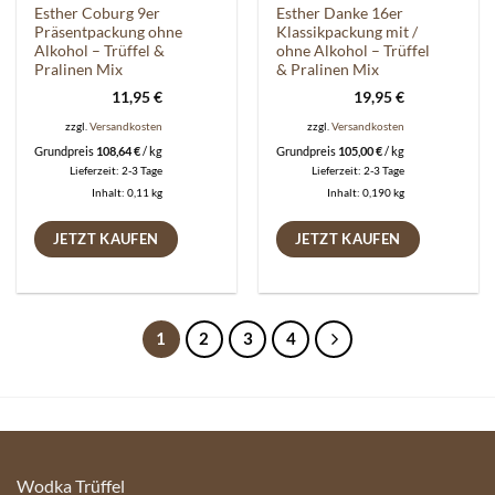
Esther Coburg 9er
Esther Danke 16er
Präsentpackung ohne
Klassikpackung mit /
Alkohol – Trüffel &
ohne Alkohol – Trüffel
Pralinen Mix
& Pralinen Mix
11,95
€
19,95
€
zzgl.
Versandkosten
zzgl.
Versandkosten
Grundpreis
108,64
€
/
kg
Grundpreis
105,00
€
/
kg
Lieferzeit:
2-3 Tage
Lieferzeit:
2-3 Tage
Inhalt: 0,11
kg
Inhalt: 0,190
kg
JETZT KAUFEN
JETZT KAUFEN
1
2
3
4
Wodka Trüffel