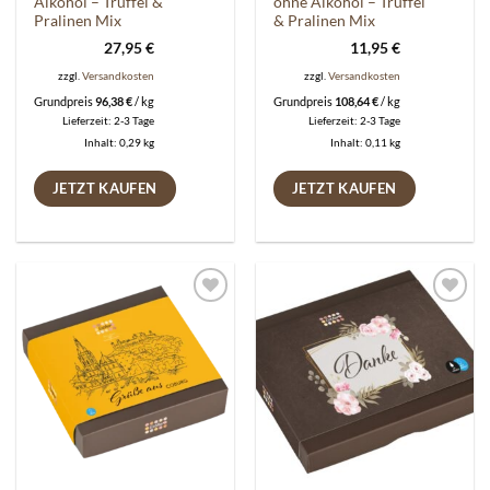
Alkohol – Trüffel &
ohne Alkohol – Trüffel
Pralinen Mix
& Pralinen Mix
27,95
€
11,95
€
zzgl.
Versandkosten
zzgl.
Versandkosten
Grundpreis
96,38
€
/
kg
Grundpreis
108,64
€
/
kg
Lieferzeit:
2-3 Tage
Lieferzeit:
2-3 Tage
Inhalt: 0,29
kg
Inhalt: 0,11
kg
JETZT KAUFEN
JETZT KAUFEN
Auf die
Auf die
Wunschliste
Wunschliste