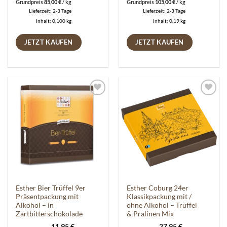
Grundpreis
85,00
€
/
kg
Grundpreis
105,00
€
/
kg
Lieferzeit:
2-3 Tage
Lieferzeit:
2-3 Tage
Inhalt: 0,100
kg
Inhalt: 0,19
kg
JETZT KAUFEN
JETZT KAUFEN
Auf die
Auf die
Wunschliste
Wunschliste
Esther Bier Trüffel 9er
Esther Coburg 24er
Präsentpackung mit
Klassikpackung mit /
Alkohol – in
ohne Alkohol – Trüffel
Zartbitterschokolade
& Pralinen Mix
11,95
€
27,95
€