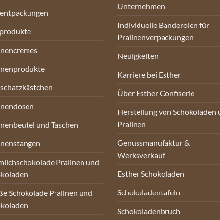
Unternehmen
sentpackungen
Individuelle Banderolen für
oprodukte
Pralinenverpackungen
inencremes
Neuigkeiten
inenprodukte
Karriere bei Esther
schatzkästchen
Über Esther Confiserie
inendosen
Herstellung von Schokoladen 
Pralinen
inenbeutel und Taschen
Genussmanufaktur &
inenstangen
Werksverkauf
milchschokolade Pralinen und
Esther Schokoladen
okoladen
Schokoladentafeln
e Schokolade Pralinen und
okoladen
Schokoladenbruch