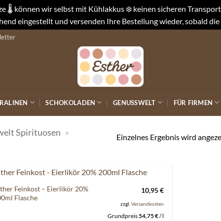
 🌡️ können wir selbst mit Kühlakkus ❄️ keinen sicheren Transpo
end eingestellt und versenden Ihre Bestellung wieder, sobald die
etter
RALINEN
SCHOKOLADEN
GENUSSWELT
FÜR FIRMEN
elt Spirituosen
»
Einzelnes Ergebnis wird angeze
ther Feinkost – Eierlikör 20%
10,95
€
Auf die
0ml Flasche
Wunschliste
zzgl.
Versandkosten
Grundpreis
54,75
€
/
l