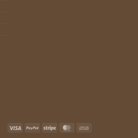
Visa
PayPal
Stripe
MasterCard
Cash
On