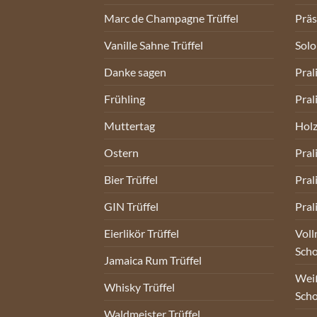
Marc de Champagne Trüffel
Prä
Vanille Sahne Trüffel
Sol
Danke sagen
Pral
Frühling
Pral
Muttertag
Holz
Ostern
Pral
Bier Trüffel
Pral
GIN Trüffel
Pral
Eierlikör Trüffel
Voll
Sch
Jamaica Rum Trüffel
Weiß
Whisky Trüffel
Sch
Waldmeister Trüffel