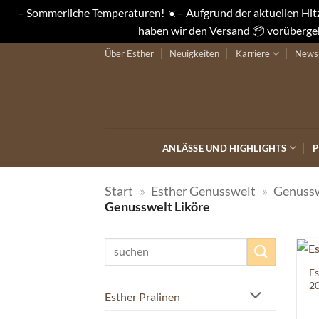
– Sommerliche Temperaturen! ☀️– Aufgrund der aktuellen Hitze
haben wir den Versand 📦 vorübergeh
Zum
Über Esther
Neuigkeiten
Karriere
Newsl
Inhalt
springen
ANLÄSSE UND HIGHLIGHTS
P
Start
»
Esther Genusswelt
»
Genussw
Genusswelt Liköre
Suchen
nach:
Es
20
Esther Pralinen