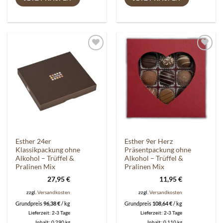
Auf die
Auf die
Wunschliste
Wunschliste
Esther 24er
Esther 9er Herz
Klassikpackung ohne
Präsentpackung ohne
Alkohol – Trüffel &
Alkohol – Trüffel &
Pralinen Mix
Pralinen Mix
27,95
€
11,95
€
zzgl.
Versandkosten
zzgl.
Versandkosten
Grundpreis
96,38
€
/
kg
Grundpreis
108,64
€
/
kg
Lieferzeit:
2-3 Tage
Lieferzeit:
2-3 Tage
Inhalt: 0,290
kg
Inhalt: 0,110
kg