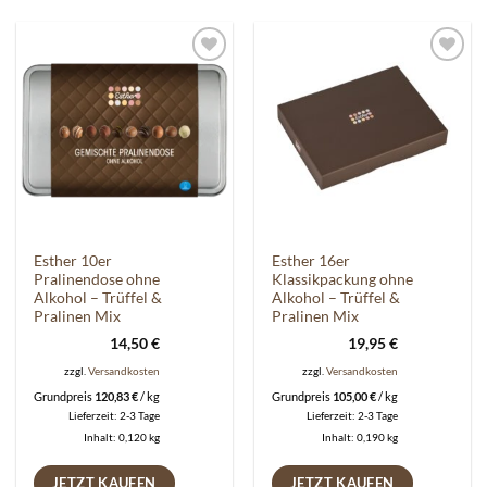
Auf die
Auf die
Wunschliste
Wunschliste
Esther 10er
Esther 16er
Pralinendose ohne
Klassikpackung ohne
Alkohol – Trüffel &
Alkohol – Trüffel &
Pralinen Mix
Pralinen Mix
14,50
€
19,95
€
zzgl.
Versandkosten
zzgl.
Versandkosten
Grundpreis
120,83
€
/
kg
Grundpreis
105,00
€
/
kg
Lieferzeit:
2-3 Tage
Lieferzeit:
2-3 Tage
Inhalt: 0,120
kg
Inhalt: 0,190
kg
JETZT KAUFEN
JETZT KAUFEN