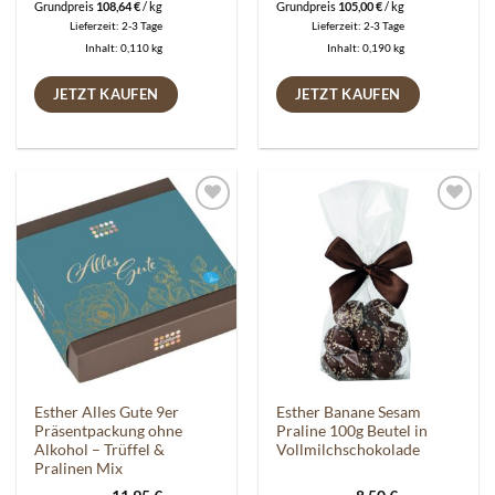
Grundpreis
108,64
€
/
kg
Grundpreis
105,00
€
/
kg
Lieferzeit:
2-3 Tage
Lieferzeit:
2-3 Tage
Inhalt: 0,110
kg
Inhalt: 0,190
kg
JETZT KAUFEN
JETZT KAUFEN
Auf die
Auf die
Wunschliste
Wunschliste
Esther Alles Gute 9er
Esther Banane Sesam
Präsentpackung ohne
Praline 100g Beutel in
Alkohol – Trüffel &
Vollmilchschokolade
Pralinen Mix