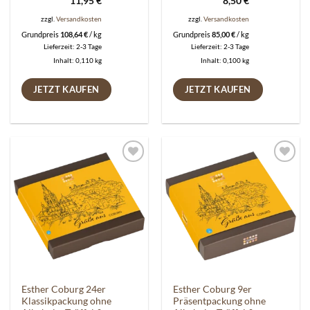
11,95
€
8,50
€
zzgl.
Versandkosten
zzgl.
Versandkosten
Grundpreis
108,64
€
/
kg
Grundpreis
85,00
€
/
kg
Lieferzeit:
2-3 Tage
Lieferzeit:
2-3 Tage
Inhalt: 0,110
kg
Inhalt: 0,100
kg
JETZT KAUFEN
JETZT KAUFEN
Auf die
Auf die
Wunschliste
Wunschliste
Esther Coburg 24er
Esther Coburg 9er
Klassikpackung ohne
Präsentpackung ohne