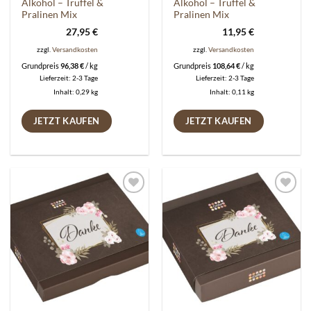
Alkohol – Trüffel &
Alkohol – Trüffel &
Pralinen Mix
Pralinen Mix
27,95
€
11,95
€
zzgl.
Versandkosten
zzgl.
Versandkosten
Grundpreis
96,38
€
/
kg
Grundpreis
108,64
€
/
kg
Lieferzeit:
2-3 Tage
Lieferzeit:
2-3 Tage
Inhalt: 0,29
kg
Inhalt: 0,11
kg
JETZT KAUFEN
JETZT KAUFEN
Auf die
Auf die
Wunschliste
Wunschliste