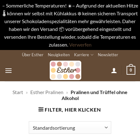
– Sommerliche Temperaturen! ☀️– Aufgrund der aktuellen Hitze
🌡️ können wir selbst mit Kühlakkus ❄️ keinen sicheren Transport
unserer Schokoladenspezialitäten mehr gewährleisten. Daher
haben wir den Versand 📦 vorübergehend eingestellt und
versenden Ihre Bestellung wieder, sobald die Temperaturen es
zulassen.
Verwerfen
Zum
Über Esther
Neuigkeiten
Karriere
Newsletter
Inhalt
springen
0
Start
»
Esther Pralinen
»
Pralinen und Trüffel ohne
Alkohol
FILTER, HIER KLICKEN