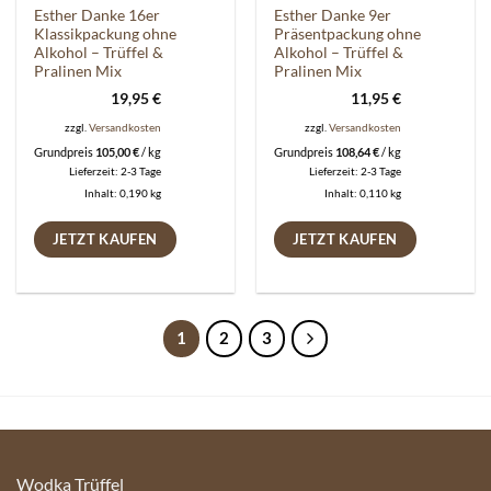
Esther Danke 16er
Esther Danke 9er
Klassikpackung ohne
Präsentpackung ohne
Alkohol – Trüffel &
Alkohol – Trüffel &
Pralinen Mix
Pralinen Mix
19,95
€
11,95
€
zzgl.
Versandkosten
zzgl.
Versandkosten
Grundpreis
105,00
€
/
kg
Grundpreis
108,64
€
/
kg
Lieferzeit:
2-3 Tage
Lieferzeit:
2-3 Tage
Inhalt: 0,190
kg
Inhalt: 0,110
kg
JETZT KAUFEN
JETZT KAUFEN
1
2
3
Wodka Trüffel