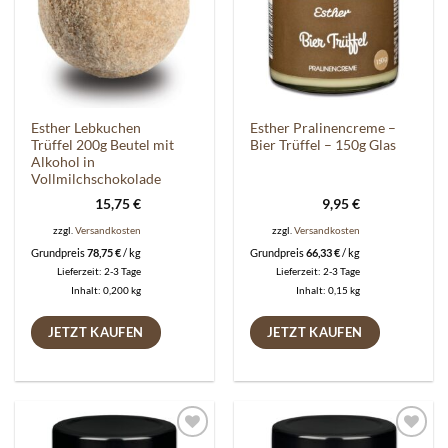
Esther Lebkuchen
Esther Pralinencreme –
Trüffel 200g Beutel mit
Bier Trüffel – 150g Glas
Alkohol in
Vollmilchschokolade
15,75
€
9,95
€
zzgl.
Versandkosten
zzgl.
Versandkosten
Grundpreis
78,75
€
/
kg
Grundpreis
66,33
€
/
kg
Lieferzeit:
2-3 Tage
Lieferzeit:
2-3 Tage
Inhalt: 0,200
kg
Inhalt: 0,15
kg
JETZT KAUFEN
JETZT KAUFEN