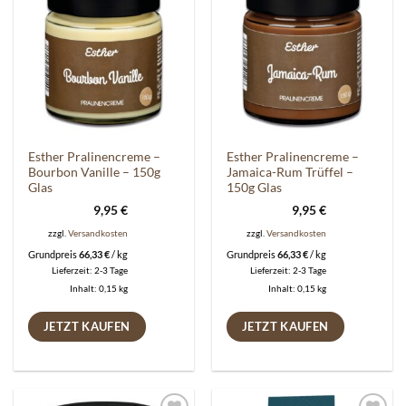
Auf die
Auf die
Wunschliste
Wunschliste
Esther Pralinencreme –
Esther Pralinencreme –
Bourbon Vanille – 150g
Jamaica-Rum Trüffel –
Glas
150g Glas
9,95
€
9,95
€
zzgl.
Versandkosten
zzgl.
Versandkosten
Grundpreis
66,33
€
/
kg
Grundpreis
66,33
€
/
kg
Lieferzeit:
2-3 Tage
Lieferzeit:
2-3 Tage
Inhalt: 0,15
kg
Inhalt: 0,15
kg
JETZT KAUFEN
JETZT KAUFEN