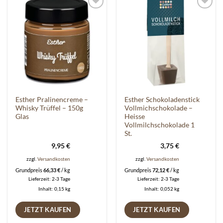
Auf die
Auf die
Wunschliste
Wunschliste
Esther Pralinencreme –
Esther Schokoladenstick
Whisky Trüffel – 150g
Vollmichschokolade –
Glas
Heisse
Vollmilchschokolade 1
St.
9,95
€
3,75
€
zzgl.
Versandkosten
zzgl.
Versandkosten
Grundpreis
66,33
€
/
kg
Grundpreis
72,12
€
/
kg
Lieferzeit:
2-3 Tage
Lieferzeit:
2-3 Tage
Inhalt: 0,15
kg
Inhalt: 0,052
kg
JETZT KAUFEN
JETZT KAUFEN