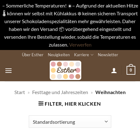
– Sommerliche Temperaturen! ☀️– Aufgrund der aktuellen Hitze
🌡️ können wir selbst mit Kühlakkus ❄️ keinen sicheren Transport
unserer Schokoladenspezialitäten mehr gewährleisten. Daher
haben wir den Versand 📦 vorübergehend eingestellt und
versenden Ihre Bestellung wieder, sobald die Temperaturen es
zulassen.
Verwerfen
Zum
Über Esther
Neuigkeiten
Karriere
Newsletter
Inhalt
springen
0
Start
»
Festtage und Jahreszeiten
»
Weihnachten
FILTER, HIER KLICKEN