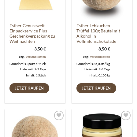
Esther Genusswelt –
Esther Lebkuchen
Einpackservice Plus –
Trüffel 100g Beutel mit
Geschenkverpackung zu
Alkohol in
Weihnachten
Vollmilchschokolade
3,50
€
8,50
€
zzgl.
Versandkosten
zzgl.
Versandkosten
Grundpreis
3,50
€
/
Stück
Grundpreis
85,00
€
/
kg
Lieferzeit:
2-3 Tage
Lieferzeit:
2-3 Tage
Inhalt: 1
Stück
Inhalt: 0,100
kg
JETZT KAUFEN
JETZT KAUFEN
Auf die
Auf die
Wunschliste
Wunschliste