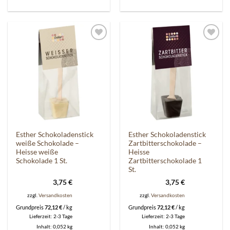
Auf die
Auf die
Wunschliste
Wunschliste
Esther Schokoladenstick
Esther Schokoladenstick
weiße Schokolade –
Zartbitterschokolade –
Heisse weiße
Heisse
Schokolade 1 St.
Zartbitterschokolade 1
St.
3,75
€
3,75
€
zzgl.
Versandkosten
zzgl.
Versandkosten
Grundpreis
72,12
€
/
kg
Grundpreis
72,12
€
/
kg
Lieferzeit:
2-3 Tage
Lieferzeit:
2-3 Tage
Inhalt: 0,052
kg
Inhalt: 0,052
kg