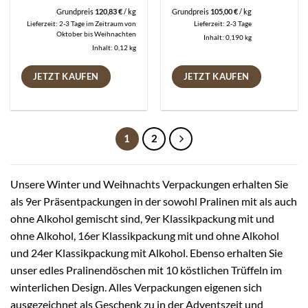
Grundpreis
120,83
€
/
kg
Grundpreis
105,00
€
/
kg
Lieferzeit:
2-3 Tage im Zeitraum von
Lieferzeit:
2-3 Tage
Oktober bis Weihnachten
Inhalt: 0,190
kg
Inhalt: 0,12
kg
JETZT KAUFEN
JETZT KAUFEN
1
2
Unsere Winter und Weihnachts Verpackungen erhalten Sie
als 9er Präsentpackungen in der sowohl Pralinen mit als auch
ohne Alkohol gemischt sind, 9er Klassikpackung mit und
ohne Alkohol, 16er Klassikpackung mit und ohne Alkohol
und 24er Klassikpackung mit Alkohol. Ebenso erhalten Sie
unser edles Pralinendöschen mit 10 köstlichen Trüffeln im
winterlichen Design. Alles Verpackungen eigenen sich
ausgezeichnet als Geschenk zu in der Adventszeit und