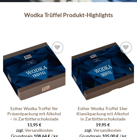
Wodka Trüffel Produkt-Highlights
Auf die
Auf die
Wunschliste
Wunschliste
Esther Wodka Trüffel 9er
Esther Wodka Trüffel 16er
Präsentpackung mit Alkohol
Klassikpackung mit Alkohol
– in Zartbitterschokolade
in Zartbitterschokolade
11,95
€
19,95
€
zzgl.
Versandkosten
zzgl.
Versandkosten
Grundpreis
108,64
€
/
kg
Grundpreis
105,00
€
/
kg