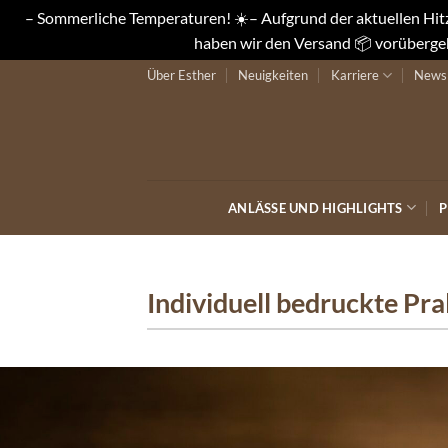
– Sommerliche Temperaturen! ☀️– Aufgrund der aktuellen Hitze
haben wir den Versand 📦 vorübergeh
Zum
Über Esther
Neuigkeiten
Karriere
Newsl
Inhalt
springen
ANLÄSSE UND HIGHLIGHTS
P
Individuell bedruckte Pr