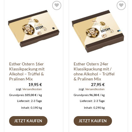
Auf die
Auf die
Wunschliste
Wunschliste
Esther Ostern 16er
Esther Ostern 24er
Klassikpackung mit
Klassikpackung mit /
Alkohol – Trüffel &
ohne Alkohol – Trüffel
Pralinen Mix
& Pralinen Mix
19,95
€
27,95
€
zzgl.
Versandkosten
zzgl.
Versandkosten
Grundpreis
105,00
€
/
kg
Grundpreis
96,38
€
/
kg
Lieferzeit:
2-3 Tage
Lieferzeit:
2-3 Tage
Inhalt: 0,190
kg
Inhalt: 0,290
kg
JETZT KAUFEN
JETZT KAUFEN