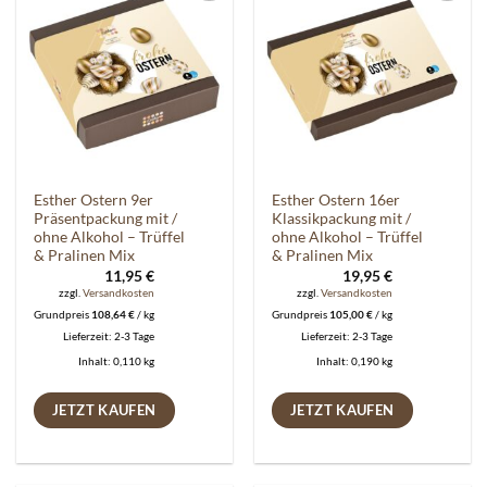
Auf die
Auf die
Wunschliste
Wunschliste
Esther Ostern 9er
Esther Ostern 16er
Präsentpackung mit /
Klassikpackung mit /
ohne Alkohol – Trüffel
ohne Alkohol – Trüffel
& Pralinen Mix
& Pralinen Mix
11,95
€
19,95
€
zzgl.
Versandkosten
zzgl.
Versandkosten
Grundpreis
108,64
€
/
kg
Grundpreis
105,00
€
/
kg
Lieferzeit:
2-3 Tage
Lieferzeit:
2-3 Tage
Inhalt: 0,110
kg
Inhalt: 0,190
kg
JETZT KAUFEN
JETZT KAUFEN