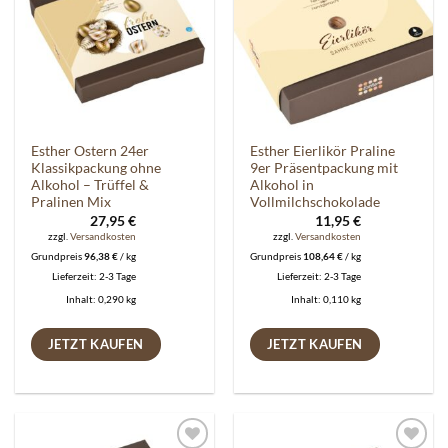
Esther Ostern 24er
Esther Eierlikör Praline
Klassikpackung ohne
9er Präsentpackung mit
Alkohol – Trüffel &
Alkohol in
Pralinen Mix
Vollmilchschokolade
27,95
€
11,95
€
zzgl.
Versandkosten
zzgl.
Versandkosten
Grundpreis
96,38
€
/
kg
Grundpreis
108,64
€
/
kg
Lieferzeit:
2-3 Tage
Lieferzeit:
2-3 Tage
Inhalt: 0,290
kg
Inhalt: 0,110
kg
JETZT KAUFEN
JETZT KAUFEN