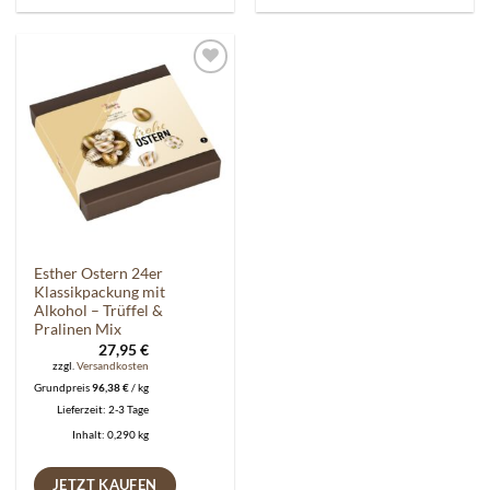
Auf die
Wunschliste
Esther Ostern 24er
Klassikpackung mit
Alkohol – Trüffel &
Pralinen Mix
27,95
€
zzgl.
Versandkosten
Grundpreis
96,38
€
/
kg
Lieferzeit:
2-3 Tage
Inhalt: 0,290
kg
JETZT KAUFEN