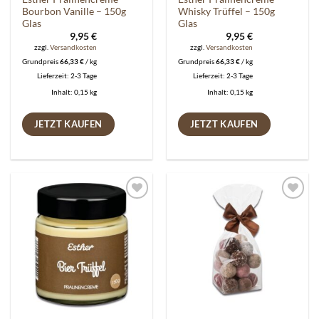
Bourbon Vanille – 150g
Whisky Trüffel – 150g
Glas
Glas
9,95
€
9,95
€
zzgl.
Versandkosten
zzgl.
Versandkosten
Grundpreis
66,33
€
/
kg
Grundpreis
66,33
€
/
kg
Lieferzeit:
2-3 Tage
Lieferzeit:
2-3 Tage
Inhalt: 0,15
kg
Inhalt: 0,15
kg
JETZT KAUFEN
JETZT KAUFEN
Auf die
Auf die
Wunschliste
Wunschliste