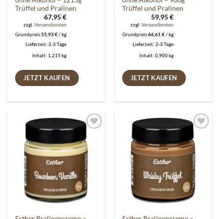
ohne Alkohol – 1215g
ohne Alkohol – 900g
Trüffel und Pralinen
Trüffel und Pralinen
67,95
€
59,95
€
zzgl.
Versandkosten
zzgl.
Versandkosten
Grundpreis
55,93
€
/
kg
Grundpreis
66,61
€
/
kg
Lieferzeit:
2-3 Tage
Lieferzeit:
2-3 Tage
Inhalt: 1,215
kg
Inhalt: 0,900
kg
JETZT KAUFEN
JETZT KAUFEN
Auf die
Auf die
Wunschliste
Wunschliste
Esther Pralinencreme –
Esther Pralinencreme –