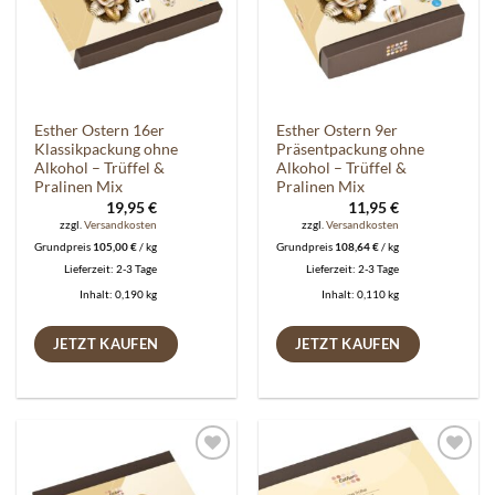
Esther Ostern 16er
Esther Ostern 9er
Klassikpackung ohne
Präsentpackung ohne
Alkohol – Trüffel &
Alkohol – Trüffel &
Pralinen Mix
Pralinen Mix
19,95
€
11,95
€
zzgl.
Versandkosten
zzgl.
Versandkosten
Grundpreis
105,00
€
/
kg
Grundpreis
108,64
€
/
kg
Lieferzeit:
2-3 Tage
Lieferzeit:
2-3 Tage
Inhalt: 0,190
kg
Inhalt: 0,110
kg
JETZT KAUFEN
JETZT KAUFEN
Auf die
Auf die
Wunschliste
Wunschliste