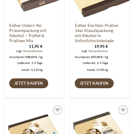
Esther Ostern 9er
Esther Eierlikör Praline
Präsentpackung mit
16er Klassikpackung
Alkohol – Trüffel &
mit Alkohol in
Pralinen Mix
Vollmilchschokolade
11,95
€
19,95
€
zzgl.
Versandkosten
zzgl.
Versandkosten
Grundpreis
108,64
€
/
kg
Grundpreis
105,00
€
/
kg
Lieferzeit:
2-3 Tage
Lieferzeit:
2-3 Tage
Inhalt: 0,110
kg
Inhalt: 0,190
kg
JETZT KAUFEN
JETZT KAUFEN
Auf die
Auf die
Wunschliste
Wunschliste