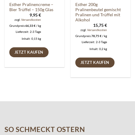
Esther Pralinencreme –
Esther 200g
Bier Trüffel – 150g Glas
Pralinenbeutel gemischt
Pralinen und Trüffel mit
9,95
€
Alkohol
zzgl.
Versandkosten
15,75
€
Grundpreis
66,33
€
/
kg
zzgl.
Versandkosten
Lieferzeit:
2-3 Tage
Grundpreis
78,75
€
/
kg
Inhalt: 0,15
kg
Lieferzeit:
2-3 Tage
Inhalt: 0,2
kg
JETZT KAUFEN
JETZT KAUFEN
SO SCHMECKT OSTERN