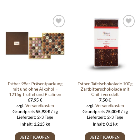
Auf die
Auf die
Wunschliste
Wunschliste
Esther 98er Präsentpackung
Esther Tafelschokolade 100g
mit und ohne Alkohol –
Zartbitterschokolade mit
1215g Trüffel und Pralinen
Chilli veredelt
67,95
€
7,50
€
zzgl.
Versandkosten
zzgl.
Versandkosten
Grundpreis
55,93
€
/
kg
Grundpreis
75,00
€
/
kg
Lieferzeit:
2-3 Tage
Lieferzeit:
2-3 Tage
Inhalt: 1,215
kg
Inhalt: 0,1
kg
JETZT KAUFEN
JETZT KAUFEN