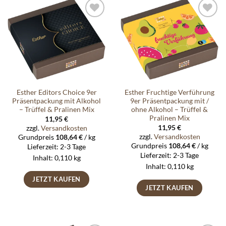
Auf die
Auf die
Wunschliste
Wunschliste
Esther Editors Choice 9er
Esther Fruchtige Verführung
Präsentpackung mit Alkohol
9er Präsentpackung mit /
– Trüffel & Pralinen Mix
ohne Alkohol – Trüffel &
Pralinen Mix
11,95
€
11,95
€
zzgl.
Versandkosten
zzgl.
Versandkosten
Grundpreis
108,64
€
/
kg
Grundpreis
108,64
€
/
kg
Lieferzeit:
2-3 Tage
Lieferzeit:
2-3 Tage
Inhalt: 0,110
kg
Inhalt: 0,110
kg
JETZT KAUFEN
JETZT KAUFEN