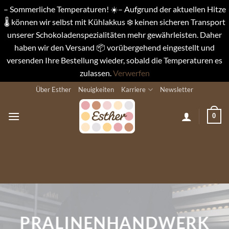
– Sommerliche Temperaturen! ☀️– Aufgrund der aktuellen Hitze
🌡️ können wir selbst mit Kühlakkus ❄️ keinen sicheren Transport
unserer Schokoladenspezialitäten mehr gewährleisten. Daher
haben wir den Versand 📦 vorübergehend eingestellt und
versenden Ihre Bestellung wieder, sobald die Temperaturen es
zulassen.
Verwerfen
Zum
Über Esther
Neuigkeiten
Karriere
Newsletter
Inhalt
springen
0
PRALINENHANDWERK