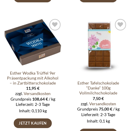
Auf die
Auf die
Wunschliste
Wunschliste
Esther Wodka Trüffel 9er
Präsentpackung mit Alkohol
– in Zartbitterschokolade
Esther Tafelschokolade
“Danke” 100g
11,95
€
Vollmilchschokolade
zzgl.
Versandkosten
7,50
€
Grundpreis
108,64
€
/
kg
zzgl.
Versandkosten
Lieferzeit:
2-3 Tage
Grundpreis
75,00
€
/
kg
Inhalt: 0,110
kg
Lieferzeit:
2-3 Tage
Inhalt: 0,1
kg
JETZT KAUFEN