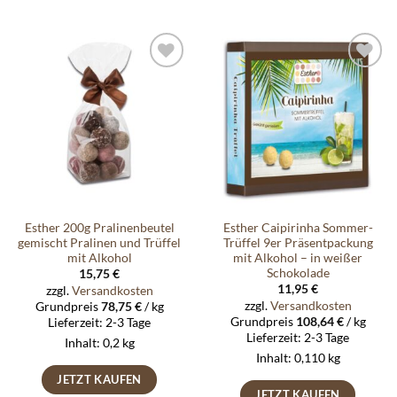
Auf die
Auf die
Wunschliste
Wunschliste
Esther 200g Pralinenbeutel
Esther Caipirinha Sommer-
gemischt Pralinen und Trüffel
Trüffel 9er Präsentpackung
mit Alkohol
mit Alkohol – in weißer
Schokolade
15,75
€
11,95
€
zzgl.
Versandkosten
zzgl.
Versandkosten
Grundpreis
78,75
€
/
kg
Grundpreis
108,64
€
/
kg
Lieferzeit:
2-3 Tage
Lieferzeit:
2-3 Tage
Inhalt: 0,2
kg
Inhalt: 0,110
kg
JETZT KAUFEN
JETZT KAUFEN