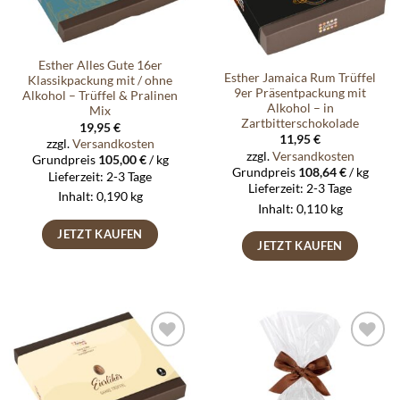
Esther Alles Gute 16er
Esther Jamaica Rum Trüffel
Klassikpackung mit / ohne
9er Präsentpackung mit
Alkohol – Trüffel & Pralinen
Alkohol – in
Mix
Zartbitterschokolade
19,95
€
11,95
€
zzgl.
Versandkosten
zzgl.
Versandkosten
Grundpreis
105,00
€
/
kg
Grundpreis
108,64
€
/
kg
Lieferzeit:
2-3 Tage
Lieferzeit:
2-3 Tage
Inhalt: 0,190
kg
Inhalt: 0,110
kg
JETZT KAUFEN
JETZT KAUFEN
Auf die
Auf die
Wunschliste
Wunschliste