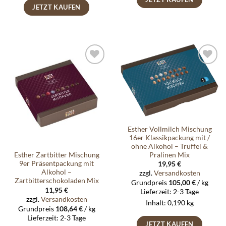
JETZT KAUFEN
Auf die
Auf die
Wunschliste
Wunschliste
Esther Vollmilch Mischung
16er Klassikpackung mit /
ohne Alkohol – Trüffel &
Pralinen Mix
Esther Zartbitter Mischung
9er Präsentpackung mit
19,95
€
Alkohol –
zzgl.
Versandkosten
Zartbitterschokoladen Mix
Grundpreis
105,00
€
/
kg
11,95
€
Lieferzeit:
2-3 Tage
zzgl.
Versandkosten
Inhalt: 0,190
kg
Grundpreis
108,64
€
/
kg
Lieferzeit:
2-3 Tage
JETZT KAUFEN