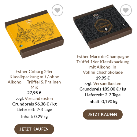
Auf die
Auf die
Wunschliste
Wunschliste
Esther Marc de Champagne
Trüffel 16er Klassikpackung
mit Alkohol in
Esther Coburg 24er
Vollmilchschokolade
Klassikpackung mit / ohne
19,95
€
Alkohol – Trüffel & Pralinen
zzgl.
Versandkosten
Mix
Grundpreis
105,00
€
/
kg
27,95
€
Lieferzeit:
2-3 Tage
zzgl.
Versandkosten
Inhalt: 0,190
kg
Grundpreis
96,38
€
/
kg
Lieferzeit:
2-3 Tage
JETZT KAUFEN
Inhalt: 0,29
kg
JETZT KAUFEN