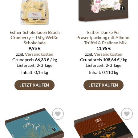
Esther Schokoladen Bruch
Esther Danke 9er
Cranberry – 150g Weiße
Präsentpackung mit Alkohol
Schokolade
– Trüffel & Pralinen Mix
9,95
€
11,95
€
zzgl.
Versandkosten
zzgl.
Versandkosten
Grundpreis
66,33
€
/
kg
Grundpreis
108,64
€
/
kg
Lieferzeit:
2-3 Tage
Lieferzeit:
2-3 Tage
Inhalt: 0,15
kg
Inhalt: 0,110
kg
JETZT KAUFEN
JETZT KAUFEN
Auf die
Auf die
Wunschliste
Wunschliste