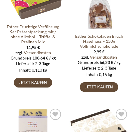
Esther Fruchtige Verführung
9er Präsentpackung mit /
Esther Schokoladen Bruch
ohne Alkohol – Trüffel &
Haselnuss – 150g
Pralinen Mix
Vollmilchschokolade
11,95
€
9,95
€
zzgl.
Versandkosten
zzgl.
Versandkosten
Grundpreis
108,64
€
/
kg
Grundpreis
66,33
€
/
kg
Lieferzeit:
2-3 Tage
Lieferzeit:
2-3 Tage
Inhalt: 0,110
kg
Inhalt: 0,15
kg
JETZT KAUFEN
JETZT KAUFEN
Auf die
Auf die
Wunschliste
Wunschliste