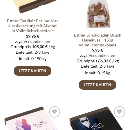
Esther Eierlikör Praline 16er
Klassikpackung mit Alkohol
in Vollmilchschokolade
Esther Schokoladen Bruch
19,95
€
Haselnuss – 150g
zzgl.
Versandkosten
Vollmilchschokolade
Grundpreis
105,00
€
/
kg
9,95
€
Lieferzeit:
2-3 Tage
zzgl.
Versandkosten
Inhalt: 0,190
kg
Grundpreis
66,33
€
/
kg
Lieferzeit:
2-3 Tage
JETZT KAUFEN
Inhalt: 0,15
kg
JETZT KAUFEN
Auf die
Auf die
Wunschliste
Wunschliste