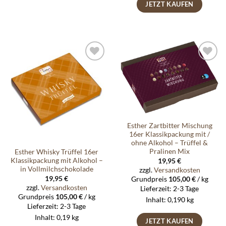
JETZT KAUFEN
Auf die
Auf die
Wunschliste
Wunschliste
Esther Zartbitter Mischung
16er Klassikpackung mit /
ohne Alkohol – Trüffel &
Pralinen Mix
Esther Whisky Trüffel 16er
Klassikpackung mit Alkohol –
19,95
€
in Vollmilchschokolade
zzgl.
Versandkosten
19,95
€
Grundpreis
105,00
€
/
kg
zzgl.
Versandkosten
Lieferzeit:
2-3 Tage
Grundpreis
105,00
€
/
kg
Inhalt: 0,190
kg
Lieferzeit:
2-3 Tage
Inhalt: 0,19
kg
JETZT KAUFEN