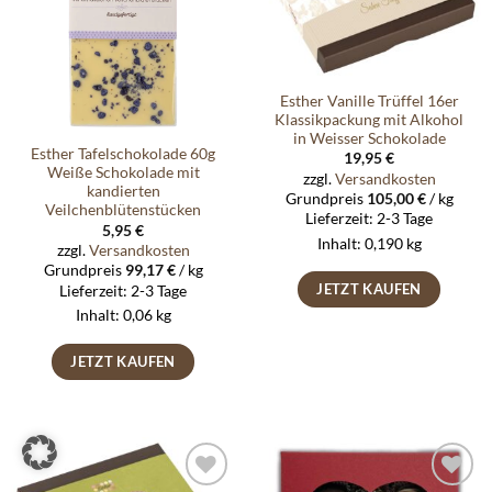
Esther Vanille Trüffel 16er
Klassikpackung mit Alkohol
in Weisser Schokolade
Esther Tafelschokolade 60g
19,95
€
Weiße Schokolade mit
zzgl.
Versandkosten
kandierten
Grundpreis
105,00
€
/
kg
Veilchenblütenstücken
Lieferzeit:
2-3 Tage
5,95
€
Inhalt: 0,190
kg
zzgl.
Versandkosten
Grundpreis
99,17
€
/
kg
JETZT KAUFEN
Lieferzeit:
2-3 Tage
Inhalt: 0,06
kg
JETZT KAUFEN