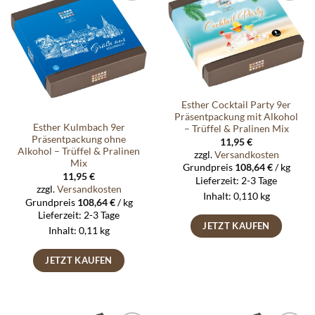
Auf die
Auf die
Wunschliste
Wunschliste
Esther Cocktail Party 9er
Präsentpackung mit Alkohol
Esther Kulmbach 9er
– Trüffel & Pralinen Mix
Präsentpackung ohne
11,95
€
Alkohol – Trüffel & Pralinen
zzgl.
Versandkosten
Mix
Grundpreis
108,64
€
/
kg
11,95
€
Lieferzeit:
2-3 Tage
zzgl.
Versandkosten
Inhalt: 0,110
kg
Grundpreis
108,64
€
/
kg
Lieferzeit:
2-3 Tage
JETZT KAUFEN
Inhalt: 0,11
kg
JETZT KAUFEN