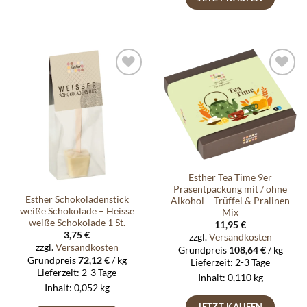
Auf die
Auf die
Wunschliste
Wunschliste
Esther Tea Time 9er
Präsentpackung mit / ohne
Esther Schokoladenstick
Alkohol – Trüffel & Pralinen
weiße Schokolade – Heisse
Mix
weiße Schokolade 1 St.
11,95
€
3,75
€
zzgl.
Versandkosten
zzgl.
Versandkosten
Grundpreis
108,64
€
/
kg
Grundpreis
72,12
€
/
kg
Lieferzeit:
2-3 Tage
Lieferzeit:
2-3 Tage
Inhalt: 0,110
kg
Inhalt: 0,052
kg
JETZT KAUFEN