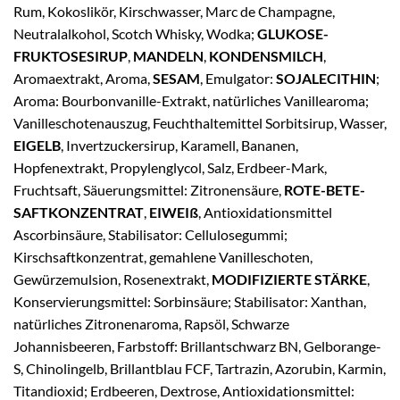
Rum, Kokoslikör, Kirschwasser, Marc de Champagne,
Neutralalkohol, Scotch Whisky, Wodka;
GLUKOSE-
FRUKTOSESIRUP
,
MANDELN
,
KONDENSMILCH
,
Aromaextrakt, Aroma,
SESAM
, Emulgator:
SOJALECITHIN
;
Aroma: Bourbonvanille-Extrakt, natürliches Vanillearoma;
Vanilleschotenauszug, Feuchthaltemittel Sorbitsirup, Wasser,
EIGELB
, Invertzuckersirup, Karamell, Bananen,
Hopfenextrakt, Propylenglycol, Salz, Erdbeer-Mark,
Fruchtsaft, Säuerungsmittel: Zitronensäure,
ROTE-BETE-
SAFTKONZENTRAT
,
EIWEIß
, Antioxidationsmittel
Ascorbinsäure, Stabilisator: Cellulosegummi;
Kirschsaftkonzentrat, gemahlene Vanilleschoten,
Gewürzemulsion, Rosenextrakt,
MODIFIZIERTE STÄRKE
,
Konservierungsmittel: Sorbinsäure; Stabilisator: Xanthan,
natürliches Zitronenaroma, Rapsöl, Schwarze
Johannisbeeren, Farbstoff: Brillantschwarz BN, Gelborange-
S, Chinolingelb, Brillantblau FCF, Tartrazin, Azorubin, Karmin,
Titandioxid; Erdbeeren, Dextrose, Antioxidationsmittel: