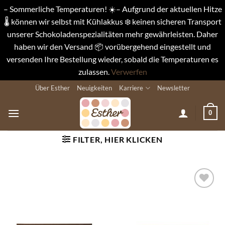
– Sommerliche Temperaturen! ☀️– Aufgrund der aktuellen Hitze
🌡️ können wir selbst mit Kühlakkus ❄️ keinen sicheren Transport
unserer Schokoladenspezialitäten mehr gewährleisten. Daher
haben wir den Versand 📦 vorübergehend eingestellt und
versenden Ihre Bestellung wieder, sobald die Temperaturen es
zulassen.
Verwerfen
Zum
Über Esther
Neuigkeiten
Karriere
Newsletter
Inhalt
springen
0
FILTER, HIER KLICKEN
Auf die
Wunschliste