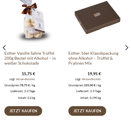
Auf die
Auf die
Wunschliste
Wunschliste
Esther Vanille Sahne Trüffel
Esther 16er Klassikpackung
200g Beutel mit Alkohol – in
ohne Alkohol – Trüffel &
weißer Schokolade
Pralinen Mix
15,75
€
19,95
€
zzgl.
Versandkosten
zzgl.
Versandkosten
Grundpreis
78,75
€
/
kg
Grundpreis
105,00
€
/
kg
Lieferzeit:
2-3 Tage
Lieferzeit:
2-3 Tage
Inhalt: 0,2
kg
Inhalt: 0,190
kg
JETZT KAUFEN
JETZT KAUFEN