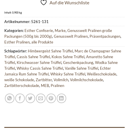
Auf die Wunschliste
Inhalt: 0,900
kg
Artikelnummer:
5261-131
Kategorien:
Esther Confiserie
,
Marke
,
Genusswelt Pralinen große
Packungen (500g bis 2000g)
,
Genusswelt Pralinen
,
Präsentpackungen
,
Esther Pralinen
,
alle Produkte
Schlagwörter:
Himbeergeist Sahne Trüffel
,
Marc de Champagner Sahne
Trüffel
,
Cassis Sahne Trüffel
,
Kokos Sahne Trüffel
,
Amaretto Sahne
Trüffel
,
Kirschwasser Sahne Trüffel
,
Geschenkpackung
,
Wodka Sahne
Trüffel
,
Whisky Cassis Sahne Trüffel
,
Vanille Sahne Trüffel
,
Echter
Jamaica Rum Sahne Trüffel
,
Whisky Sahne Trüffel
,
Weißeschokolade
,
weiße Schokolade
,
Zartbitter
,
Vollmilch
,
Vollmilchschokolade
,
Zartbitterschokolade
,
MEB
,
Pralinen