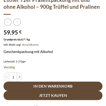
ohne Alkohol – 900g Trüffel und Pralinen
59,95
€
Grundpreis
66,61
€
/
kg
inkl. MwSt.
zzgl.
Versandkosten
Geschenkpackung mit Alkohol
Lieferzeit:
2-3 Tage
Vorrätig
Esther 72er Präsentpackung mit und ohne Alkohol - 900g Trüffel und
IN DEN WARENKORB
JETZT KAUFEN