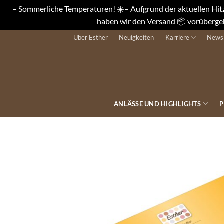
– Sommerliche Temperaturen! ☀️– Aufgrund der aktuellen Hitze
haben wir den Versand 📦 vorübergeh
Zum
Über Esther
Neuigkeiten
Karriere
Newsl
Inhalt
springen
ANLÄSSE UND HIGHLIGHTS
P