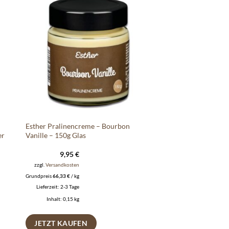
e
Auf die
ste
Wunschliste
Esther Pralinencreme – Bourbon
er
Vanille – 150g Glas
9,95
€
zzgl.
Versandkosten
Grundpreis
66,33
€
/
kg
Lieferzeit:
2-3 Tage
Inhalt: 0,15
kg
JETZT KAUFEN