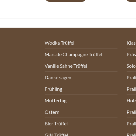
Wodka Trüffel
Klas
Marc de Champagne Trüffel
Prä
Vanille Sahne Trüffel
Sol
Danke sagen
Pral
Frühling
Pral
Muttertag
Holz
Ostern
Pral
Bier Trüffel
Pral
GIN Trüffel
Pral