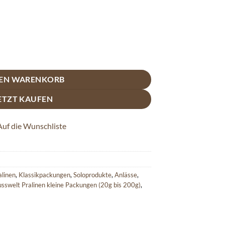
ackung mit Alkohol - in Zartbitterschokolade Menge
DEN WARENKORB
ETZT KAUFEN
Auf die Wunschliste
alinen
,
Klassikpackungen
,
Soloprodukte
,
Anlässe
,
sswelt Pralinen kleine Packungen (20g bis 200g)
,