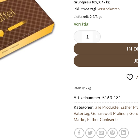
Grundpreis
105,00
€
/
kg
inkl. MwSt.
zzgl.
Versandkosten
Lieferzeit:
2-3 Tage
Vorrätig
Esther Bier Trüffel 16er Klassikp
IN 
J
Inhalt: 0,19
kg
Artikelnummer:
5163-131
Kategorien:
alle Produkte
,
Esther Pr
Vatertag
,
Genusswelt Pralinen
,
Genu
Marke
,
Esther Confiserie