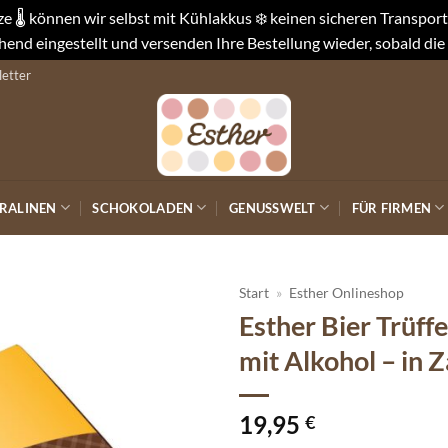
 🌡️ können wir selbst mit Kühlakkus ❄️ keinen sicheren Transpo
end eingestellt und versenden Ihre Bestellung wieder, sobald die
etter
RALINEN
SCHOKOLADEN
GENUSSWELT
FÜR FIRMEN
Start
»
Esther Onlineshop
Esther Bier Trüff
Auf die
mit Alkohol – in 
Wunschliste
19,95
€