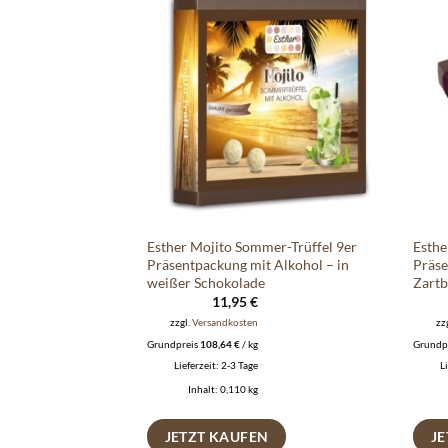
Auf die
Auf die
Wunschliste
Wunschliste
stick
Esther Mojito Sommer-Trüffel 9er
Esthe
de – Heisse
Präsentpackung mit Alkohol – in
Präse
e 1 St.
weißer Schokolade
Zartb
11,95
€
zzgl.
Versandkosten
zz
Grundpreis
108,64
€
/
kg
Grundp
Lieferzeit:
2-3 Tage
L
Inhalt: 0,110
kg
N
JETZT KAUFEN
J