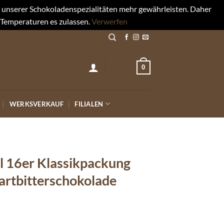
rt unserer Schokoladenspezialitäten mehr gewährleisten. Daher
 Temperaturen es zulassen.
Verwerfen
0
0,00
€
WERKSVERKAUF
FILIALEN
el 16er Klassikpackung
Zartbitterschokolade