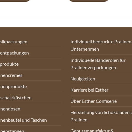
sikpackungen
Individuell bedruckte Pralinen
Unternehmen
sentpackungen
Individuelle Banderolen für
oprodukte
Pralinenverpackungen
inencremes
Neuigkeiten
inenprodukte
Karriere bei Esther
schatzkästchen
Über Esther Confiserie
inendosen
Herstellung von Schokoladen 
Pralinen
inenbeutel und Taschen
Genussmanufaktur &
inenstangen