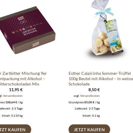
Auf die
Auf di
Wunschliste
Wunschli
r Zartbitter Mischung 9er
Esther Caipirinha Sommer-Trüffel
ntpackung mit Alkohol –
100g Beutel mit Alkohol – in weiss
itterschokoladen Mix
Schokolade
11,95
€
8,50
€
gl.
Versandkosten
zzgl.
Versandkosten
reis
108,64
€
/
kg
Grundpreis
85,00
€
/
kg
ieferzeit:
2-3 Tage
Lieferzeit:
2-3 Tage
Inhalt: 0,110
kg
Inhalt: 0,1
kg
ETZT KAUFEN
JETZT KAUFEN