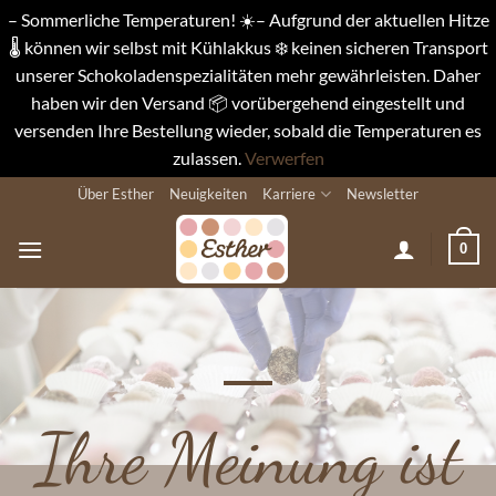
– Sommerliche Temperaturen! ☀️– Aufgrund der aktuellen Hitze
🌡️ können wir selbst mit Kühlakkus ❄️ keinen sicheren Transport
unserer Schokoladenspezialitäten mehr gewährleisten. Daher
haben wir den Versand 📦 vorübergehend eingestellt und
versenden Ihre Bestellung wieder, sobald die Temperaturen es
zulassen.
Verwerfen
Zum
Über Esther
Neuigkeiten
Karriere
Newsletter
Inhalt
springen
0
Ihre Meinung
ist