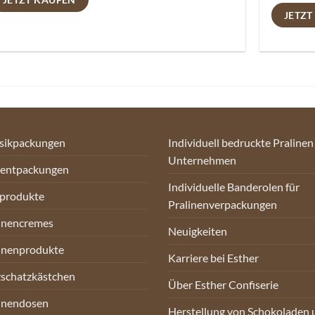
JETZT
sikpackungen
Individuell bedruckte Pralinen
Unternehmen
sentpackungen
Individuelle Banderolen für
oprodukte
Pralinenverpackungen
inencremes
Neuigkeiten
inenprodukte
Karriere bei Esther
schatzkästchen
Über Esther Confiserie
inendosen
Herstellung von Schokoladen 