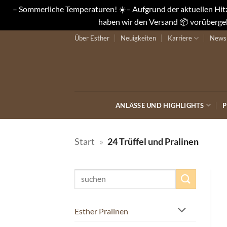
– Sommerliche Temperaturen! ☀️– Aufgrund der aktuellen Hitze
haben wir den Versand 📦 vorübergeh
Zum
Über Esther
Neuigkeiten
Karriere
Newsl
Inhalt
springen
ANLÄSSE UND HIGHLIGHTS
P
Start
»
24 Trüffel und Pralinen
Suchen
nach:
Esther Pralinen