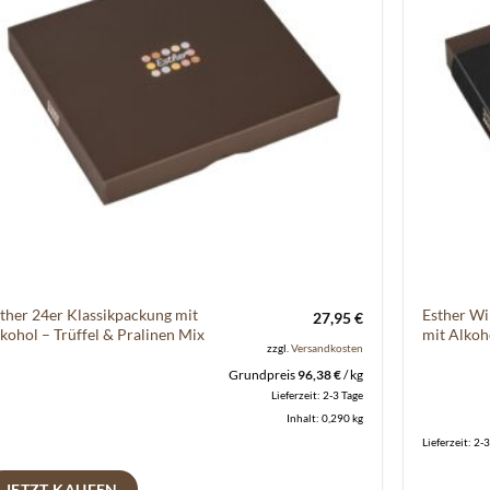
ther 24er Klassikpackung mit
Esther Wi
27,95
€
kohol – Trüffel & Pralinen Mix
mit Alkoh
zzgl.
Versandkosten
Grundpreis
96,38
€
/
kg
Lieferzeit:
2-3 Tage
Inhalt: 0,290
kg
Lieferzeit:
2-3
JETZT KAUFEN