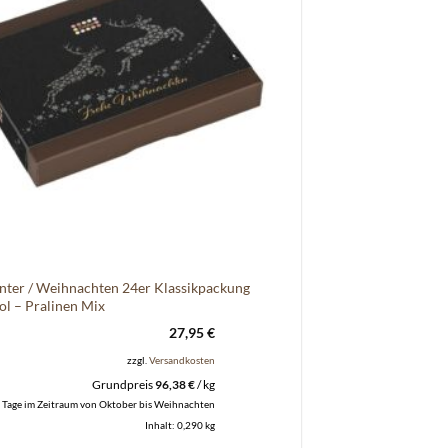
nter / Weihnachten 24er Klassikpackung
ol – Pralinen Mix
27,95
€
zzgl.
Versandkosten
Grundpreis
96,38
€
/
kg
 Tage im Zeitraum von Oktober bis Weihnachten
Inhalt: 0,290
kg