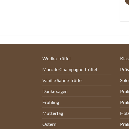
Wodka Trüffel
Klas
Marc de Champagne Trüffel
Prä
Vanille Sahne Trüffel
Sol
Danke sagen
Pral
Frühling
Pral
Muttertag
Holz
Ostern
Pral