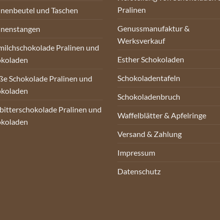
Pralinen
inenbeutel und Taschen
Genussmanufaktur &
inenstangen
Werksverkauf
milchschokolade Pralinen und
Esther Schokoladen
okoladen
Schokoladentafeln
e Schokolade Pralinen und
okoladen
Schokoladenbruch
bitterschokolade Pralinen und
Waffelblätter & Apfelringe
okoladen
Versand & Zahlung
Impressum
Datenschutz