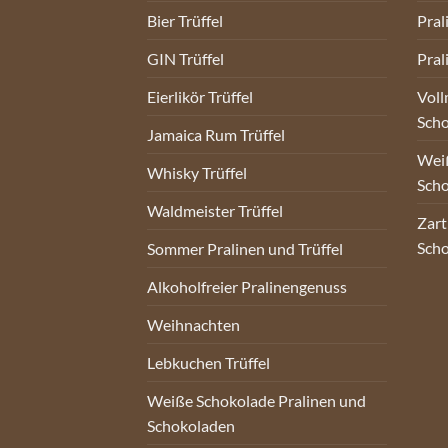
Bier Trüffel
Pral
GIN Trüffel
Pral
Eierlikör Trüffel
Voll
Sch
Jamaica Rum Trüffel
Weiß
Whisky Trüffel
Sch
Waldmeister Trüffel
Zart
Sch
Sommer Pralinen und Trüffel
Alkoholfreier Pralinengenuss
Weihnachten
Lebkuchen Trüffel
Weiße Schokolade Pralinen und
Schokoladen