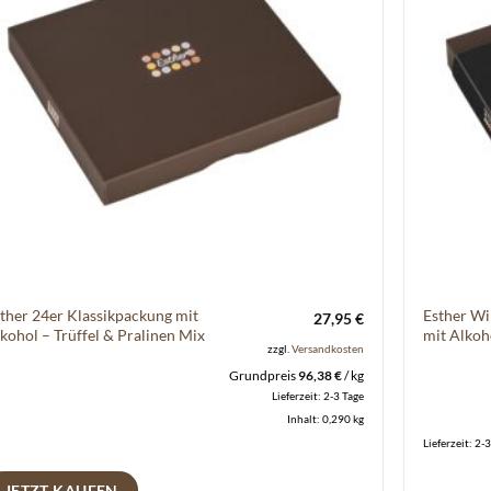
ther 24er Klassikpackung mit
Esther Wi
27,95
€
kohol – Trüffel & Pralinen Mix
mit Alkoh
zzgl.
Versandkosten
Grundpreis
96,38
€
/
kg
Lieferzeit:
2-3 Tage
Inhalt: 0,290
kg
Lieferzeit:
2-3
JETZT KAUFEN