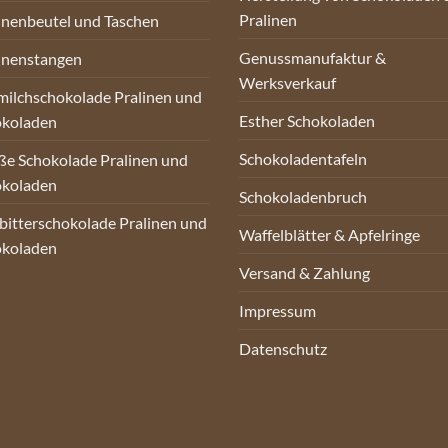
Pralinen
inenbeutel und Taschen
Genussmanufaktur &
inenstangen
Werksverkauf
milchschokolade Pralinen und
Esther Schokoladen
okoladen
Schokoladentafeln
e Schokolade Pralinen und
okoladen
Schokoladenbruch
bitterschokolade Pralinen und
Waffelblätter & Apfelringe
okoladen
Versand & Zahlung
Impressum
Datenschutz