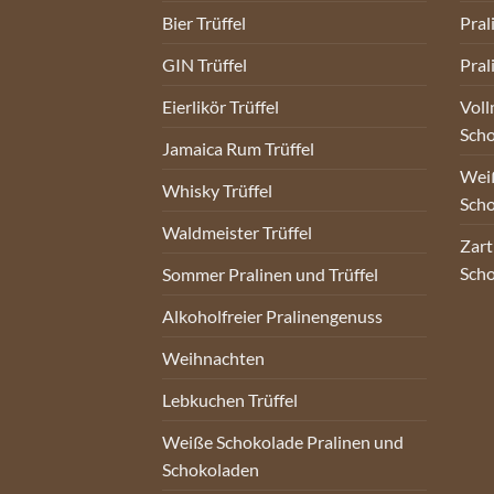
Bier Trüffel
Pral
GIN Trüffel
Pral
Eierlikör Trüffel
Voll
Sch
Jamaica Rum Trüffel
Weiß
Whisky Trüffel
Sch
Waldmeister Trüffel
Zart
Sch
Sommer Pralinen und Trüffel
Alkoholfreier Pralinengenuss
Weihnachten
Lebkuchen Trüffel
Weiße Schokolade Pralinen und
Schokoladen