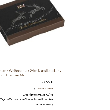
nter / Weihnachten 24er Klassikpackung
ol – Pralinen Mix
27,95
€
zzgl.
Versandkosten
Grundpreis
96,38
€
/
kg
 Tage im Zeitraum von Oktober bis Weihnachten
Inhalt: 0,290
kg