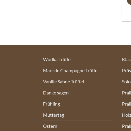
Wodka Trüffel
Klas
Marc de Champagne Trüffel
Prä
Vanille Sahne Trüffel
Sol
Danke sagen
Pral
Frühling
Pral
Muttertag
Holz
Ostern
Pral