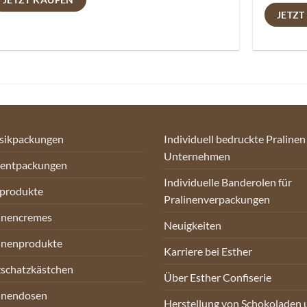
JETZT
sikpackungen
Individuell bedruckte Pralinen
Unternehmen
sentpackungen
Individuelle Banderolen für
oprodukte
Pralinenverpackungen
inencremes
Neuigkeiten
inenprodukte
Karriere bei Esther
schatzkästchen
Über Esther Confiserie
inendosen
Herstellung von Schokoladen 