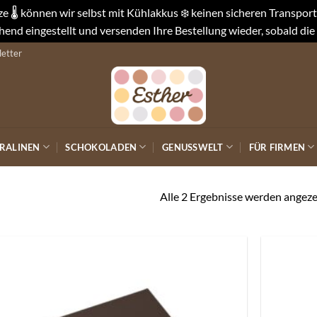
 🌡️ können wir selbst mit Kühlakkus ❄️ keinen sicheren Transpo
end eingestellt und versenden Ihre Bestellung wieder, sobald die
etter
RALINEN
SCHOKOLADEN
GENUSSWELT
FÜR FIRMEN
Alle 2 Ergebnisse werden angeze
Auf die
Wunschliste