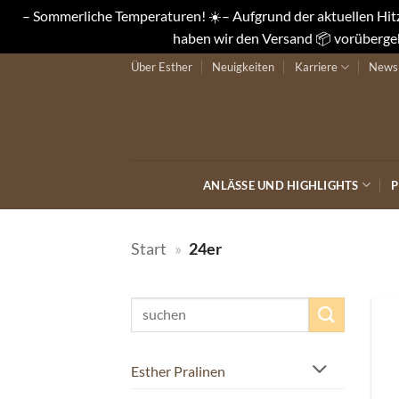
– Sommerliche Temperaturen! ☀️– Aufgrund der aktuellen Hitze
haben wir den Versand 📦 vorübergeh
Zum
Über Esther
Neuigkeiten
Karriere
Newsl
Inhalt
springen
ANLÄSSE UND HIGHLIGHTS
P
Start
»
24er
Suchen
nach:
Esther Pralinen