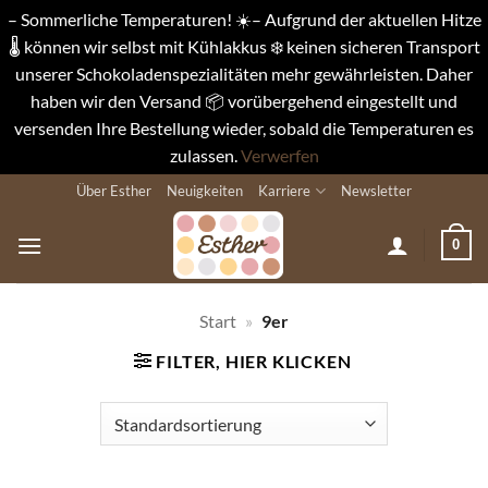
– Sommerliche Temperaturen! ☀️– Aufgrund der aktuellen Hitze
🌡️ können wir selbst mit Kühlakkus ❄️ keinen sicheren Transport
unserer Schokoladenspezialitäten mehr gewährleisten. Daher
haben wir den Versand 📦 vorübergehend eingestellt und
versenden Ihre Bestellung wieder, sobald die Temperaturen es
zulassen.
Verwerfen
Zum
Über Esther
Neuigkeiten
Karriere
Newsletter
Inhalt
springen
0
Start
»
9er
FILTER, HIER KLICKEN