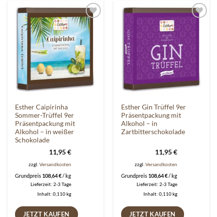
Auf die
Auf die
Wunschliste
Wunschliste
Esther Caipirinha
Esther Gin Trüffel 9er
Sommer-Trüffel 9er
Präsentpackung mit
Präsentpackung mit
Alkohol – in
Alkohol – in weißer
Zartbitterschokolade
Schokolade
11,95
€
11,95
€
zzgl.
Versandkosten
zzgl.
Versandkosten
Grundpreis
108,64
€
/
kg
Grundpreis
108,64
€
/
kg
Lieferzeit:
2-3 Tage
Lieferzeit:
2-3 Tage
Inhalt: 0,110
kg
Inhalt: 0,110
kg
JETZT KAUFEN
JETZT KAUFEN