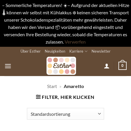
– Sommerliche Temperaturen! ☀️– Aufgrund der aktuellen Hitze
🌡️ können wir selbst mit Kühlakkus ❄️ keinen sicheren Transport
unserer Schokoladenspezialitäten mehr gewährleisten. Daher
haben wir den Versand 📦 vorübergehend eingestellt und
versenden Ihre Bestellung wieder, sobald die Temperaturen es
zulassen.
Verwerfen
Zum
Über Esther
Neuigkeiten
Karriere
Newsletter
Inhalt
springen
0
Start
»
Amaretto
FILTER, HIER KLICKEN