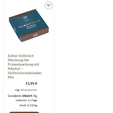
Auf die
Wunschliste
Esther Vollmilch
Mischung 9er
Präsentpackung mit
Alkohol –
Vollmichschokoladen
Mix
11,95
€
zzgl.
Versandkosten
Grundpreis
108,64
€
/
kg
Lieferzeit:
2-3 Tage
Inhalt: 0,110
kg