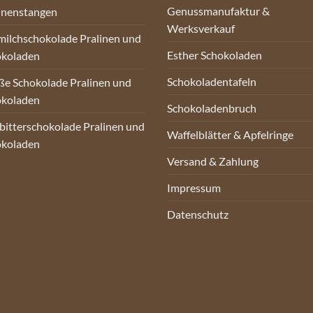
Genussmanufaktur &
inenstangen
Werksverkauf
milchschokolade Pralinen und
Esther Schokoladen
okoladen
Schokoladentafeln
e Schokolade Pralinen und
okoladen
Schokoladenbruch
bitterschokolade Pralinen und
Waffelblätter & Apfelringe
okoladen
Versand & Zahlung
Impressum
Datenschutz