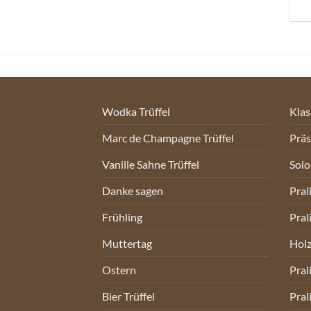
Wodka Trüffel
Klas
Marc de Champagne Trüffel
Prä
Vanille Sahne Trüffel
Sol
Danke sagen
Pral
Frühling
Pral
Muttertag
Holz
Ostern
Pral
Bier Trüffel
Pral