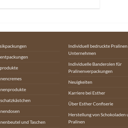
sikpackungen
Individuell bedruckte Pralinen
Unternehmen
sentpackungen
Individuelle Banderolen für
oprodukte
Pralinenverpackungen
inencremes
Neuigkeiten
inenprodukte
Karriere bei Esther
schatzkästchen
Über Esther Confiserie
inendosen
Herstellung von Schokoladen 
Pralinen
inenbeutel und Taschen