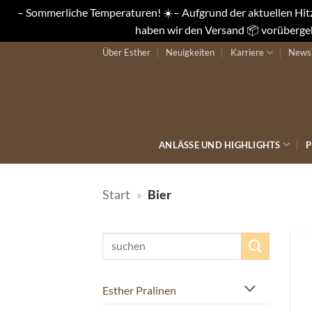
– Sommerliche Temperaturen! ☀️– Aufgrund der aktuellen Hitze
haben wir den Versand 📦 vorübergeh
Zum
Über Esther
Neuigkeiten
Karriere
Newsl
Inhalt
springen
ANLÄSSE UND HIGHLIGHTS
P
Start
»
Bier
Suchen
nach:
Esther Pralinen