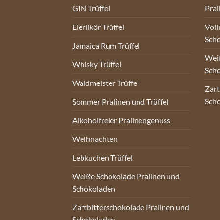
GIN Trüffel
Pral
Eierlikör Trüffel
Voll
Sch
Jamaica Rum Trüffel
Weiß
Whisky Trüffel
Sch
Waldmeister Trüffel
Zart
Sch
Sommer Pralinen und Trüffel
Alkoholfreier Pralinengenuss
Weihnachten
Lebkuchen Trüffel
Weiße Schokolade Pralinen und
Schokoladen
Zartbitterschokolade Pralinen und
Schokoladen