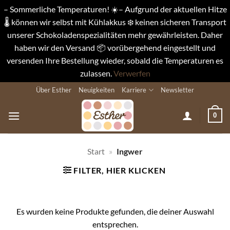
– Sommerliche Temperaturen! ☀️– Aufgrund der aktuellen Hitze
🌡️ können wir selbst mit Kühlakkus ❄️ keinen sicheren Transport
unserer Schokoladenspezialitäten mehr gewährleisten. Daher
haben wir den Versand 📦 vorübergehend eingestellt und
versenden Ihre Bestellung wieder, sobald die Temperaturen es
zulassen.
Verwerfen
Zum
Über Esther
Neuigkeiten
Karriere
Newsletter
Inhalt
springen
0
Start
»
Ingwer
FILTER, HIER KLICKEN
Es wurden keine Produkte gefunden, die deiner Auswahl
entsprechen.