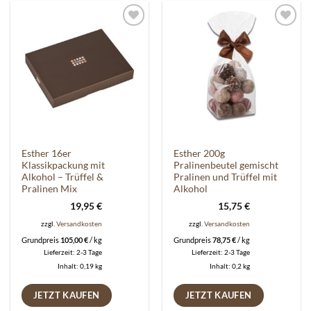
Auf die
Auf die
Wunschliste
Wunschliste
Esther 16er
Esther 200g
Klassikpackung mit
Pralinenbeutel gemischt
Alkohol – Trüffel &
Pralinen und Trüffel mit
Pralinen Mix
Alkohol
19,95
€
15,75
€
zzgl.
Versandkosten
zzgl.
Versandkosten
Grundpreis
105,00
€
/
kg
Grundpreis
78,75
€
/
kg
Lieferzeit:
2-3 Tage
Lieferzeit:
2-3 Tage
Inhalt: 0,19
kg
Inhalt: 0,2
kg
JETZT KAUFEN
JETZT KAUFEN