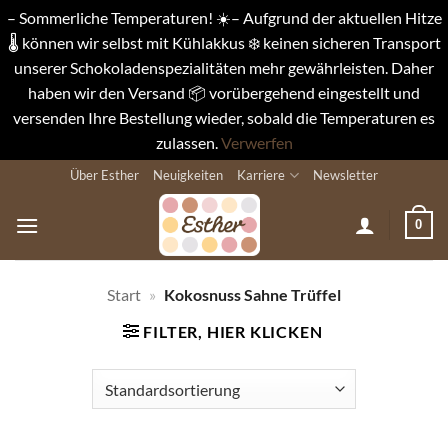
– Sommerliche Temperaturen! ☀️– Aufgrund der aktuellen Hitze
🌡️ können wir selbst mit Kühlakkus ❄️ keinen sicheren Transport
unserer Schokoladenspezialitäten mehr gewährleisten. Daher
haben wir den Versand 📦 vorübergehend eingestellt und
versenden Ihre Bestellung wieder, sobald die Temperaturen es
zulassen.
Verwerfen
Zum
Über Esther
Neuigkeiten
Karriere
Newsletter
Inhalt
springen
0
Start
»
Kokosnuss Sahne Trüffel
FILTER, HIER KLICKEN