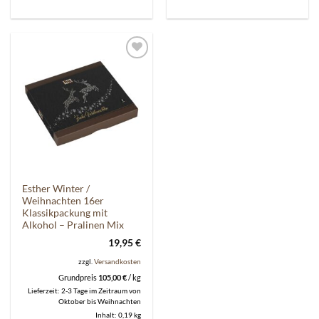
Auf die
Wunschliste
Esther Winter /
Weihnachten 16er
Klassikpackung mit
Alkohol – Pralinen Mix
19,95
€
zzgl.
Versandkosten
Grundpreis
105,00
€
/
kg
Lieferzeit:
2-3 Tage im Zeitraum von
Oktober bis Weihnachten
Inhalt: 0,19
kg