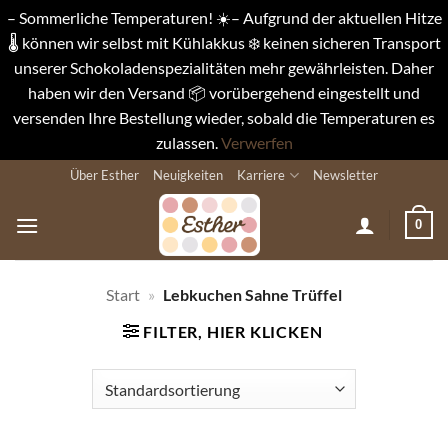
– Sommerliche Temperaturen! ☀️– Aufgrund der aktuellen Hitze
🌡️ können wir selbst mit Kühlakkus ❄️ keinen sicheren Transport
unserer Schokoladenspezialitäten mehr gewährleisten. Daher
haben wir den Versand 📦 vorübergehend eingestellt und
versenden Ihre Bestellung wieder, sobald die Temperaturen es
zulassen.
Verwerfen
Zum
Über Esther
Neuigkeiten
Karriere
Newsletter
Inhalt
springen
0
Start
»
Lebkuchen Sahne Trüffel
FILTER, HIER KLICKEN