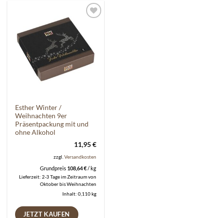
Auf die
Wunschliste
Esther Winter /
Weihnachten 9er
Präsentpackung mit und
ohne Alkohol
11,95
€
zzgl.
Versandkosten
Grundpreis
108,64
€
/
kg
Lieferzeit:
2-3 Tage im Zeitraum von
Oktober bis Weihnachten
Inhalt: 0,110
kg
JETZT KAUFEN