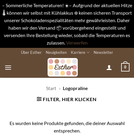
– Sommerliche Temperaturen! ☀️– Aufgrund der aktuellen Hitze
🌡️ können wir selbst mit Kühlakkus ❄️ keinen sicheren Transport
unserer Schokoladenspezialitäten mehr gewährleisten. Daher
haben wir den Versand 📦 vorübergehend eingestellt und
versenden Ihre Bestellung wieder, sobald die Temperaturen es
zulassen.
Verwerfen
Zum
Über Esther
Neuigkeiten
Karriere
Newsletter
Inhalt
springen
0
Start
»
Logopraline
FILTER, HIER KLICKEN
Es wurden keine Produkte gefunden, die deiner Auswahl
entsprechen.