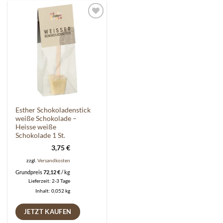
Auf die
Wunschliste
Esther Schokoladenstick
weiße Schokolade –
Heisse weiße
Schokolade 1 St.
3,75
€
zzgl.
Versandkosten
Grundpreis
72,12
€
/
kg
Lieferzeit:
2-3 Tage
Inhalt: 0,052
kg
JETZT KAUFEN