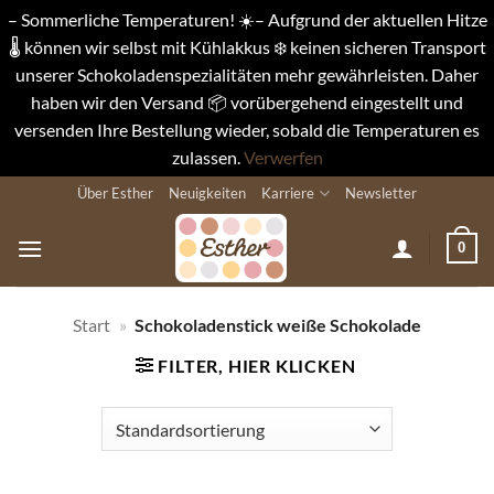
– Sommerliche Temperaturen! ☀️– Aufgrund der aktuellen Hitze
🌡️ können wir selbst mit Kühlakkus ❄️ keinen sicheren Transport
unserer Schokoladenspezialitäten mehr gewährleisten. Daher
haben wir den Versand 📦 vorübergehend eingestellt und
versenden Ihre Bestellung wieder, sobald die Temperaturen es
zulassen.
Verwerfen
Zum
Über Esther
Neuigkeiten
Karriere
Newsletter
Inhalt
springen
0
Start
»
Schokoladenstick weiße Schokolade
FILTER, HIER KLICKEN