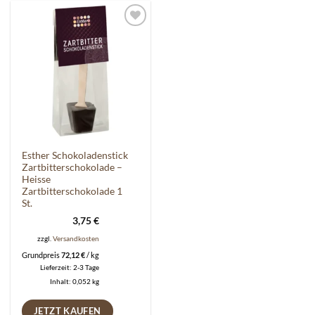
Auf die
Wunschliste
Esther Schokoladenstick
Zartbitterschokolade –
Heisse
Zartbitterschokolade 1
St.
3,75
€
zzgl.
Versandkosten
Grundpreis
72,12
€
/
kg
Lieferzeit:
2-3 Tage
Inhalt: 0,052
kg
JETZT KAUFEN