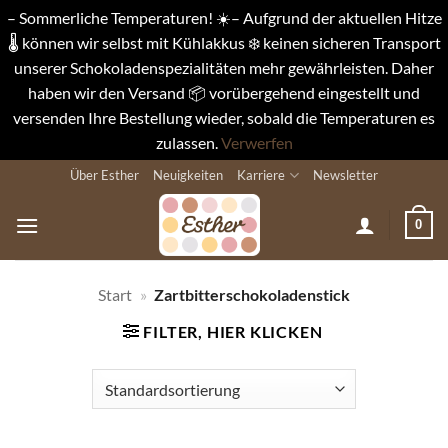
– Sommerliche Temperaturen! ☀️– Aufgrund der aktuellen Hitze
🌡️ können wir selbst mit Kühlakkus ❄️ keinen sicheren Transport
unserer Schokoladenspezialitäten mehr gewährleisten. Daher
haben wir den Versand 📦 vorübergehend eingestellt und
versenden Ihre Bestellung wieder, sobald die Temperaturen es
zulassen.
Verwerfen
Zum
Über Esther
Neuigkeiten
Karriere
Newsletter
Inhalt
springen
0
Start
»
Zartbitterschokoladenstick
FILTER, HIER KLICKEN