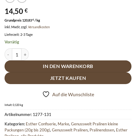
14,50
€
Grundpreis
120,83
€
/
kg
inkl. MwSt.
zzgl.
Versandkosten
Lieferzeit:
2-3 Tage
Vorrätig
Esther 10er Pralinendose mit Alkohol - Pralinen & Trüffel Mix Menge
IN DEN WARENKORB
JETZT KAUFEN
Auf die Wunschliste
Inhalt: 0,120
kg
Artikelnummer:
1277-131
Kategorien:
Esther Confiserie
,
Marke
,
Genusswelt Pralinen kleine
Packungen (20g bis 200g)
,
Genusswelt Pralinen
,
Pralinendosen
,
Esther