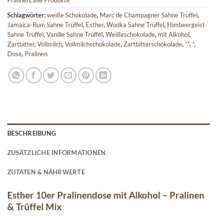
Pralinen
,
alle Produkte
Schlagwörter:
weiße Schokolade
,
Marc de Champagner Sahne Trüffel
,
Jamaica-Rum Sahne Trüffel
,
Esther
,
Wodka Sahne Trüffel
,
Himbeergeist
Sahne Trüffel
,
Vanille Sahne Trüffel
,
Weißeschokolade
,
mit Alkohol
,
Zartbitter
,
Vollmilch
,
Vollmilchschokolade
,
Zartbitterschokolade
,
**
,
*
,
Dose
,
Pralinen
BESCHREIBUNG
ZUSÄTZLICHE INFORMATIONEN
ZUTATEN & NÄHRWERTE
Esther 10er Pralinendose mit Alkohol – Pralinen
& Trüffel Mix