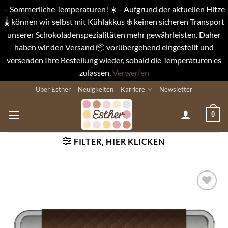
– Sommerliche Temperaturen! ☀️– Aufgrund der aktuellen Hitze
🌡️ können wir selbst mit Kühlakkus ❄️ keinen sicheren Transport
unserer Schokoladenspezialitäten mehr gewährleisten. Daher
haben wir den Versand 📦 vorübergehend eingestellt und
versenden Ihre Bestellung wieder, sobald die Temperaturen es
zulassen.
Verwerfen
Zum
Über Esther
Neuigkeiten
Karriere
Newsletter
Inhalt
springen
0
FILTER, HIER KLICKEN
Auf die
Wunschliste