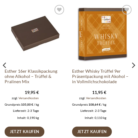
Auf die
Auf die
Wunschliste
Wunschliste
Esther 16er Klassikpackung
Esther Whisky Trüffel 9er
ohne Alkohol – Trüffel &
Präsentpackung mit Akohol –
Pralinen Mix
in Vollmilchschokolade
19,95
€
11,95
€
zzgl.
Versandkosten
zzgl.
Versandkosten
Grundpreis
105,00
€
/
kg
Grundpreis
108,64
€
/
kg
Lieferzeit:
2-3 Tage
Lieferzeit:
2-3 Tage
Inhalt: 0,190
kg
Inhalt: 0,110
kg
JETZT KAUFEN
JETZT KAUFEN