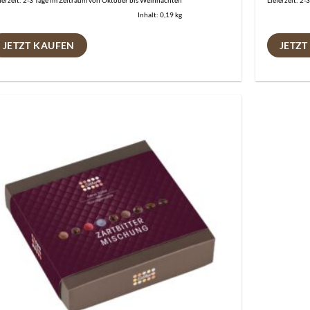
ferzeit:
2-3 Tage im Zeitraum von Oktober bis Weihnachten
Lieferzeit:
2-3
Inhalt: 0,19
kg
JETZT KAUFEN
JETZT
Auf die
Wunschliste