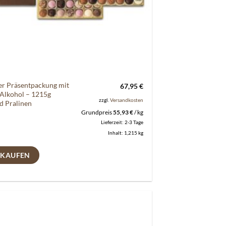
er Präsentpackung mit
67,95
€
Alkohol – 1215g
zzgl.
Versandkosten
nd Pralinen
Grundpreis
55,93
€
/
kg
Lieferzeit:
2-3 Tage
Inhalt: 1,215
kg
 KAUFEN
Auf die
Wunschliste