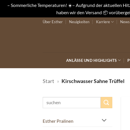
– Sommerliche Temperaturen! ☀️– Aufgrund der aktuellen Hitze
haben wir den Versand 📦 vorübergeh
Zum
Über Esther
Neuigkeiten
Karriere
Newsl
Inhalt
springen
ANLÄSSE UND HIGHLIGHTS
P
Start
»
Kirschwasser Sahne Trüffel
Suchen
nach:
Esther Pralinen