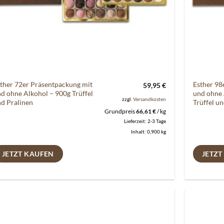
ther 72er Präsentpackung mit
Esther 98
59,95
€
d ohne Alkohol – 900g Trüffel
und ohne 
zzgl.
Versandkosten
d Pralinen
Trüffel u
Grundpreis
66,61
€
/
kg
Lieferzeit:
2-3 Tage
Inhalt: 0,900
kg
JETZT KAUFEN
JETZT
Auf die
Wunschliste