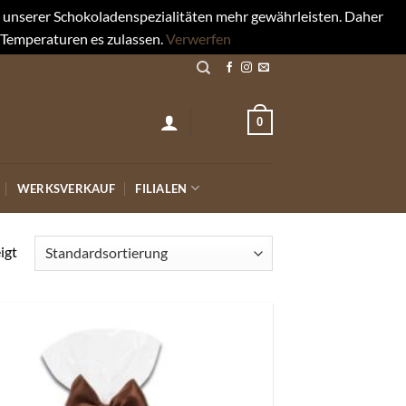
rt unserer Schokoladenspezialitäten mehr gewährleisten. Daher
 Temperaturen es zulassen.
Verwerfen
0
0,00
€
WERKSVERKAUF
FILIALEN
igt
Auf die
Wunschliste