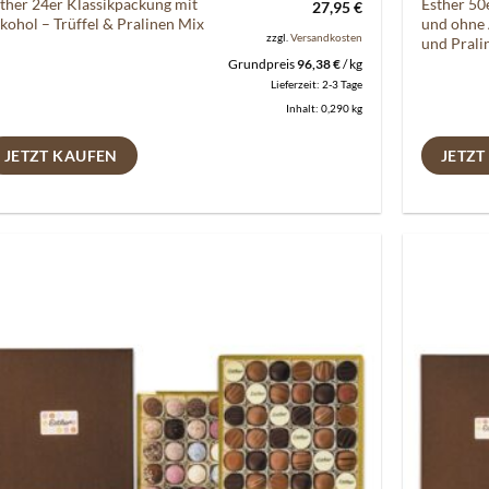
ther 24er Klassikpackung mit
Esther 50
27,95
€
kohol – Trüffel & Pralinen Mix
und ohne 
zzgl.
Versandkosten
und Prali
Grundpreis
96,38
€
/
kg
Lieferzeit:
2-3 Tage
Inhalt: 0,290
kg
JETZT KAUFEN
JETZT
Auf die
Wunschliste