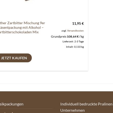
ther Zartbitter Mischung 9er
11,95
€
äsentpackung mit Alkohol –
zzgl.
Versandkosten
rtbitterschokoladen Mix
Grundpreis
108,64
€
/
kg
Lieferzeit:
2-3 Tage
Inhalt: 0,110
kg
JETZT KAUFEN
sikpackungen
Individuell bedruckte Pralinen
Unternehmen