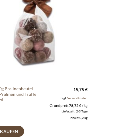
0g Pralinenbeutel
15,75
€
Pralinen und Trüffel
zzgl.
Versandkosten
ol
Grundpreis
78,75
€
/
kg
Lieferzeit:
2-3 Tage
Inhalt: 0,2
kg
 KAUFEN