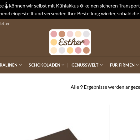
 🌡️ können wir selbst mit Kühlakkus ❄️ keinen sicheren Transpo
end eingestellt und versenden Ihre Bestellung wieder, sobald die
etter
RALINEN
SCHOKOLADEN
GENUSSWELT
FÜR FIRMEN
Alle 9 Ergebnisse werden angeze
Auf die
Wunschliste