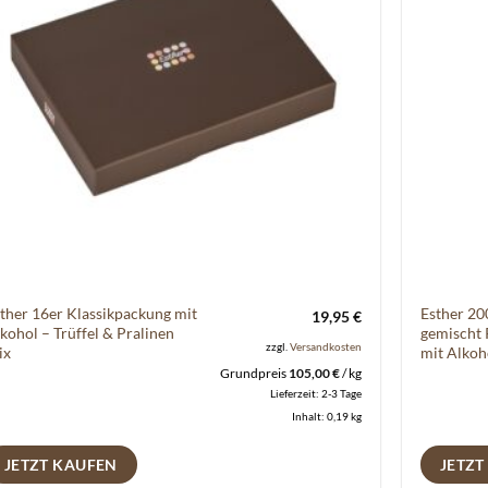
ther 16er Klassikpackung mit
Esther 20
19,95
€
kohol – Trüffel & Pralinen
gemischt 
zzgl.
Versandkosten
ix
mit Alkoh
Grundpreis
105,00
€
/
kg
Lieferzeit:
2-3 Tage
Inhalt: 0,19
kg
JETZT KAUFEN
JETZT