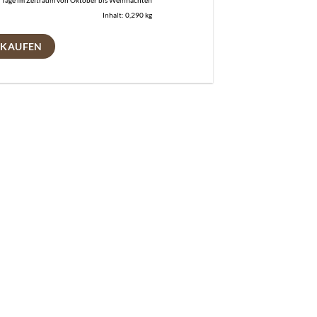
 Tage im Zeitraum von Oktober bis Weihnachten
Inhalt: 0,290
kg
 KAUFEN