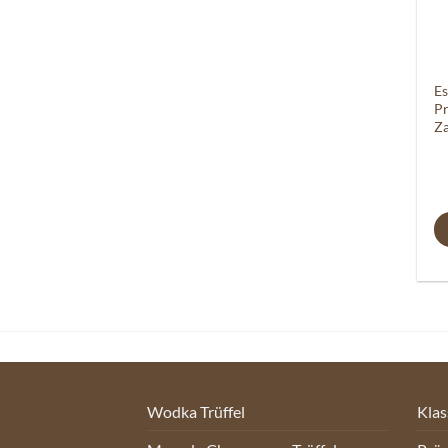
Es
Pr
Za
Wodka Trüffel
Klas