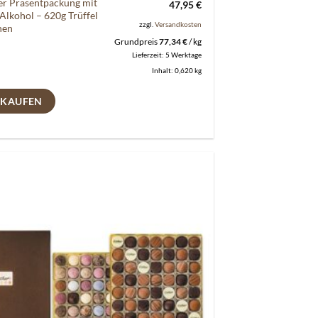
er Präsentpackung mit
47,95
€
Alkohol – 620g Trüffel
zzgl.
Versandkosten
nen
Grundpreis
77,34
€
/
kg
Lieferzeit:
5 Werktage
Inhalt: 0,620
kg
 KAUFEN
Auf die
Wunschliste