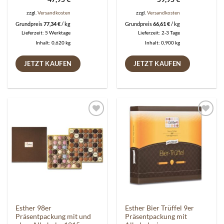
zzgl.
Versandkosten
zzgl.
Versandkosten
Grundpreis
77,34
€
/
kg
Grundpreis
66,61
€
/
kg
Lieferzeit:
5 Werktage
Lieferzeit:
2-3 Tage
Inhalt: 0,620
kg
Inhalt: 0,900
kg
JETZT KAUFEN
JETZT KAUFEN
Auf die
Auf die
Wunschliste
Wunschliste
Esther 98er
Esther Bier Trüffel 9er
Präsentpackung mit und
Präsentpackung mit