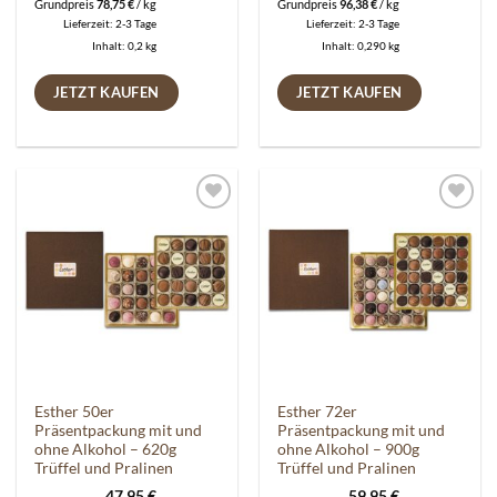
Grundpreis
78,75
€
/
kg
Grundpreis
96,38
€
/
kg
Lieferzeit:
2-3 Tage
Lieferzeit:
2-3 Tage
Inhalt: 0,2
kg
Inhalt: 0,290
kg
JETZT KAUFEN
JETZT KAUFEN
Auf die
Auf die
Wunschliste
Wunschliste
Esther 50er
Esther 72er
Präsentpackung mit und
Präsentpackung mit und
ohne Alkohol – 620g
ohne Alkohol – 900g
Trüffel und Pralinen
Trüffel und Pralinen
47,95
€
59,95
€