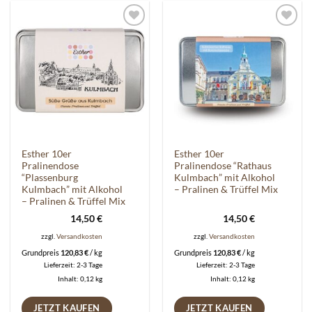
Auf die
Auf die
Wunschliste
Wunschliste
Esther 10er
Esther 10er
Pralinendose
Pralinendose “Rathaus
“Plassenburg
Kulmbach” mit Alkohol
Kulmbach” mit Alkohol
– Pralinen & Trüffel Mix
– Pralinen & Trüffel Mix
14,50
€
14,50
€
zzgl.
Versandkosten
zzgl.
Versandkosten
Grundpreis
120,83
€
/
kg
Grundpreis
120,83
€
/
kg
Lieferzeit:
2-3 Tage
Lieferzeit:
2-3 Tage
Inhalt: 0,12
kg
Inhalt: 0,12
kg
JETZT KAUFEN
JETZT KAUFEN