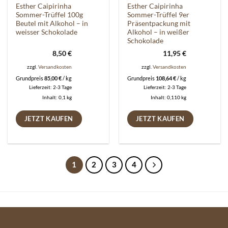
Esther Caipirinha
Esther Caipirinha
Sommer-Trüffel 100g
Sommer-Trüffel 9er
Beutel mit Alkohol – in
Präsentpackung mit
weisser Schokolade
Alkohol – in weißer
Schokolade
8,50
€
11,95
€
zzgl.
Versandkosten
zzgl.
Versandkosten
Grundpreis
85,00
€
/
kg
Grundpreis
108,64
€
/
kg
Lieferzeit:
2-3 Tage
Lieferzeit:
2-3 Tage
Inhalt: 0,1
kg
Inhalt: 0,110
kg
JETZT KAUFEN
JETZT KAUFEN
1
2
3
4