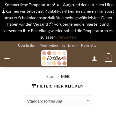
– Sommerliche Temperaturen! ☀️– Aufgrund der aktuellen Hitze
🌡️ können wir selbst mit Kühlakkus ❄️ keinen sicheren Transport
unserer Schokoladenspezialitäten mehr gewährleisten. Daher
haben wir den Versand 📦 vorübergehend eingestellt und
versenden Ihre Bestellung wieder, sobald die Temperaturen es
zulassen.
Verwerfen
Zum
Über Esther
Neuigkeiten
Karriere
Newsletter
Inhalt
springen
0
Start
»
MEB
FILTER, HIER KLICKEN