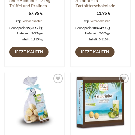
ohne Alkohol – 1215g
Alkohol – in
Trüffel und Pralinen
Zartbitterschokolade
67,95
€
11,95
€
zzgl.
Versandkosten
zzgl.
Versandkosten
Grundpreis
55,93
€
/
kg
Grundpreis
108,64
€
/
kg
Lieferzeit:
2-3 Tage
Lieferzeit:
2-3 Tage
Inhalt: 1,215
kg
Inhalt: 0,110
kg
JETZT KAUFEN
JETZT KAUFEN
Auf die
Auf die
Wunschliste
Wunschliste