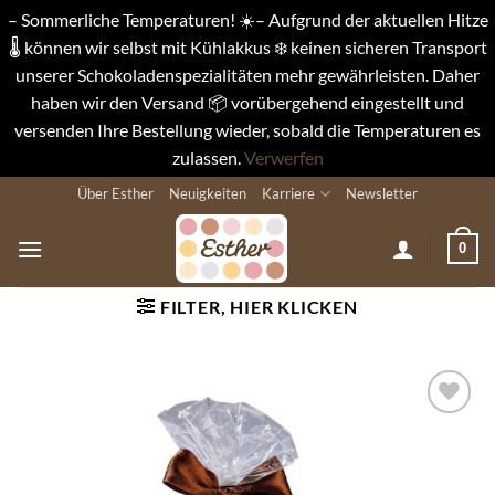
– Sommerliche Temperaturen! ☀️– Aufgrund der aktuellen Hitze
🌡️ können wir selbst mit Kühlakkus ❄️ keinen sicheren Transport
unserer Schokoladenspezialitäten mehr gewährleisten. Daher
haben wir den Versand 📦 vorübergehend eingestellt und
versenden Ihre Bestellung wieder, sobald die Temperaturen es
zulassen.
Verwerfen
Zum
Über Esther
Neuigkeiten
Karriere
Newsletter
Inhalt
springen
0
FILTER, HIER KLICKEN
Auf die
Wunschliste