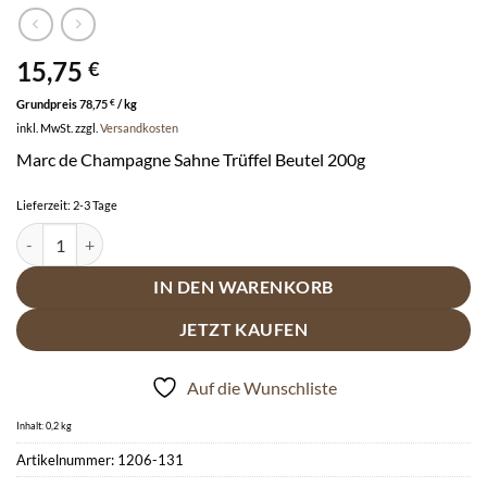
15,75
€
Grundpreis
78,75
€
/
kg
inkl. MwSt.
zzgl.
Versandkosten
Marc de Champagne Sahne Trüffel Beutel 200g
Lieferzeit:
2-3 Tage
Esther Marc de Champagne Trüffel 200g Beutel mit Alkohol - in Voll
IN DEN WARENKORB
JETZT KAUFEN
Auf die Wunschliste
Inhalt: 0,2
kg
Artikelnummer:
1206-131