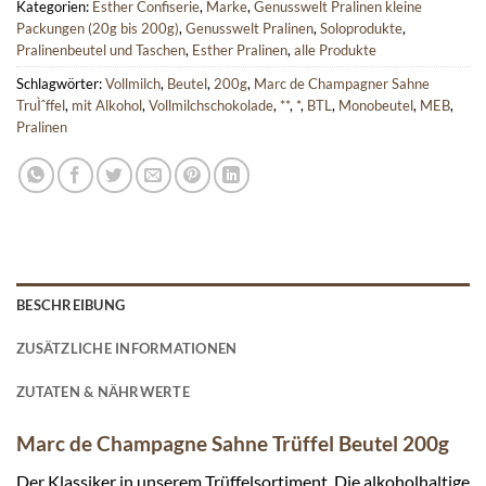
Kategorien:
Esther Confiserie
,
Marke
,
Genusswelt Pralinen kleine
Packungen (20g bis 200g)
,
Genusswelt Pralinen
,
Soloprodukte
,
Pralinenbeutel und Taschen
,
Esther Pralinen
,
alle Produkte
Schlagwörter:
Vollmilch
,
Beutel
,
200g
,
Marc de Champagner Sahne
TruÌˆffel
,
mit Alkohol
,
Vollmilchschokolade
,
**
,
*
,
BTL
,
Monobeutel
,
MEB
,
Pralinen
BESCHREIBUNG
ZUSÄTZLICHE INFORMATIONEN
ZUTATEN & NÄHRWERTE
Marc de Champagne Sahne Trüffel Beutel 200g
Der Klassiker in unserem Trüffelsortiment. Die alkoholhaltige