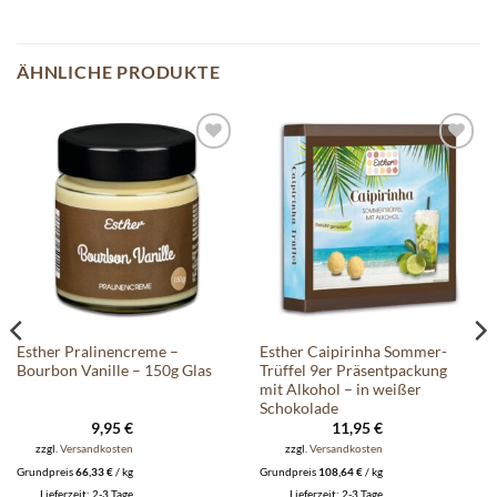
ÄHNLICHE PRODUKTE
Auf die
Auf die
Wunschliste
Wunschliste
Esther Pralinencreme –
Esther Caipirinha Sommer-
Bourbon Vanille – 150g Glas
Trüffel 9er Präsentpackung
mit Alkohol – in weißer
Schokolade
9,95
€
11,95
€
zzgl.
Versandkosten
zzgl.
Versandkosten
Grundpreis
66,33
€
/
kg
Grundpreis
108,64
€
/
kg
Lieferzeit:
2-3 Tage
Lieferzeit:
2-3 Tage