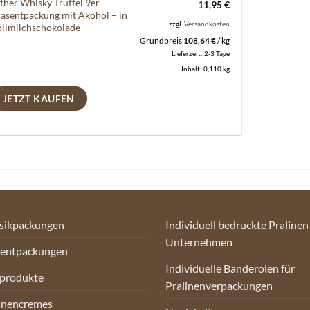
ther Whisky Trüffel 9er
11,95
€
äsentpackung mit Akohol – in
zzgl.
Versandkosten
llmilchschokolade
Grundpreis
108,64
€
/
kg
Lieferzeit:
2-3 Tage
Inhalt: 0,110
kg
JETZT KAUFEN
sikpackungen
Individuell bedruckte Pralinen
Unternehmen
sentpackungen
Individuelle Banderolen für
oprodukte
Pralinenverpackungen
inencremes