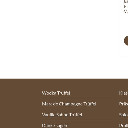
Es
Pr
Vo
Wodka Trüffel
Klas
Marc de Champagne Trüffel
Prä
Vanille Sahne Trüffel
Sol
Danke sagen
Pral