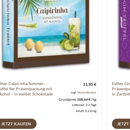
ther Caipirinha Sommer-
Esther Gin
11,95
€
üffel 9er Präsentpackung mit
Präsentpa
zzgl.
Versandkosten
kohol – in weißer Schokolade
in Zartbi
Grundpreis
108,64
€
/
kg
Lieferzeit:
2-3 Tage
Inhalt: 0,110
kg
JETZT KAUFEN
JETZT