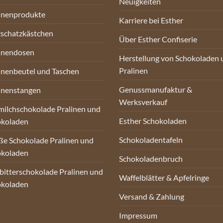
Neuigkeiten
inenprodukte
Karriere bei Esther
schatzkästchen
Über Esther Confiserie
inendosen
Herstellung von Schokoladen 
Pralinen
inenbeutel und Taschen
Genussmanufaktur &
inenstangen
Werksverkauf
milchschokolade Pralinen und
Esther Schokoladen
okoladen
Schokoladentafeln
e Schokolade Pralinen und
okoladen
Schokoladenbruch
bitterschokolade Pralinen und
Waffelblätter & Apfelringe
okoladen
Versand & Zahlung
Impressum