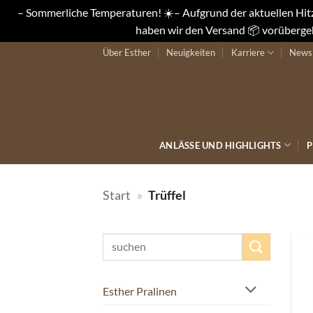
– Sommerliche Temperaturen! ☀️– Aufgrund der aktuellen Hitze
haben wir den Versand 📦 vorübergeh
Zum
Über Esther
Neuigkeiten
Karriere
Newsl
Inhalt
springen
ANLÄSSE UND HIGHLIGHTS
P
Start
»
Trüffel
Suchen
nach:
Esther Pralinen