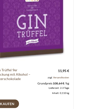
 Trüffel 9er
11,95
€
ckung mit Alkohol –
zzgl.
Versandkosten
tterschokolade
Grundpreis
108,64
€
/
kg
Lieferzeit:
2-3 Tage
Inhalt: 0,110
kg
 KAUFEN