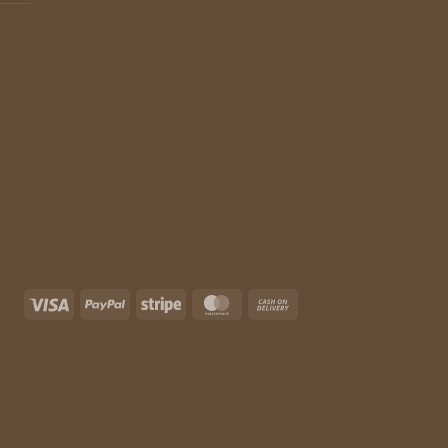
Visa
PayPal
Stripe
MasterCard
Cash
On
Delivery