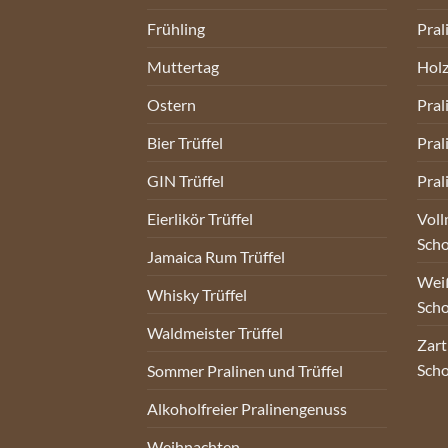
Frühling
Pral
Muttertag
Holz
Ostern
Pral
Bier Trüffel
Pral
GIN Trüffel
Pral
Eierlikör Trüffel
Voll
Sch
Jamaica Rum Trüffel
Weiß
Whisky Trüffel
Sch
Waldmeister Trüffel
Zart
Sch
Sommer Pralinen und Trüffel
Alkoholfreier Pralinengenuss
Weihnachten