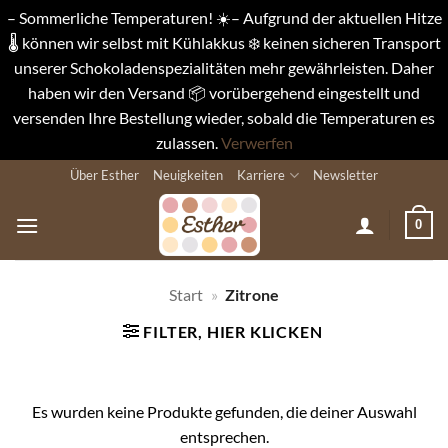
– Sommerliche Temperaturen! ☀️– Aufgrund der aktuellen Hitze
🌡️ können wir selbst mit Kühlakkus ❄️ keinen sicheren Transport
unserer Schokoladenspezialitäten mehr gewährleisten. Daher
haben wir den Versand 📦 vorübergehend eingestellt und
versenden Ihre Bestellung wieder, sobald die Temperaturen es
zulassen.
Verwerfen
Zum
Über Esther
Neuigkeiten
Karriere
Newsletter
Inhalt
springen
0
Start
»
Zitrone
FILTER, HIER KLICKEN
Es wurden keine Produkte gefunden, die deiner Auswahl
entsprechen.