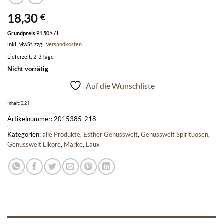
18,30
€
Grundpreis
91,50
€
/
l
inkl. MwSt.
zzgl.
Versandkosten
Lieferzeit:
2-3 Tage
Nicht vorrätig
Auf die Wunschliste
Inhalt: 0,2
l
Artikelnummer:
2015385-218
Kategorien:
alle Produkte
,
Esther Genusswelt
,
Genusswelt Spirituosen
,
Genusswelt Liköre
,
Marke
,
Laux