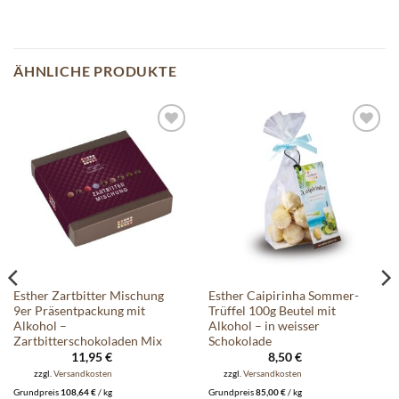
ÄHNLICHE PRODUKTE
Auf die
Auf die
Wunschliste
Wunschliste
Esther Zartbitter Mischung
Esther Caipirinha Sommer-
9er Präsentpackung mit
Trüffel 100g Beutel mit
Alkohol –
Alkohol – in weisser
Zartbitterschokoladen Mix
Schokolade
11,95
€
8,50
€
zzgl.
Versandkosten
zzgl.
Versandkosten
Grundpreis
108,64
€
/
kg
Grundpreis
85,00
€
/
kg