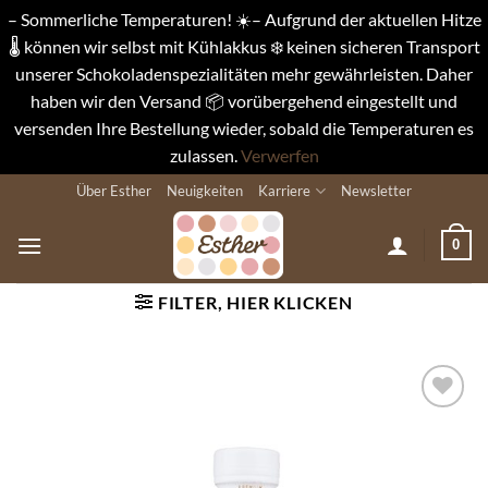
– Sommerliche Temperaturen! ☀️– Aufgrund der aktuellen Hitze
🌡️ können wir selbst mit Kühlakkus ❄️ keinen sicheren Transport
unserer Schokoladenspezialitäten mehr gewährleisten. Daher
haben wir den Versand 📦 vorübergehend eingestellt und
versenden Ihre Bestellung wieder, sobald die Temperaturen es
zulassen.
Verwerfen
Zum
Über Esther
Neuigkeiten
Karriere
Newsletter
Inhalt
springen
0
FILTER, HIER KLICKEN
Auf die
Wunschliste