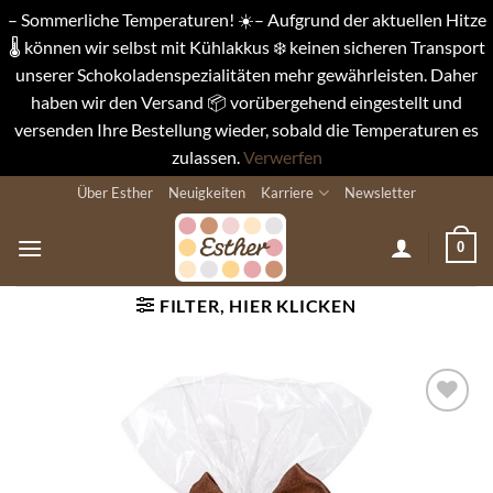
– Sommerliche Temperaturen! ☀️– Aufgrund der aktuellen Hitze
🌡️ können wir selbst mit Kühlakkus ❄️ keinen sicheren Transport
unserer Schokoladenspezialitäten mehr gewährleisten. Daher
haben wir den Versand 📦 vorübergehend eingestellt und
versenden Ihre Bestellung wieder, sobald die Temperaturen es
zulassen.
Verwerfen
Zum
Über Esther
Neuigkeiten
Karriere
Newsletter
Inhalt
springen
0
FILTER, HIER KLICKEN
Auf die
Wunschliste