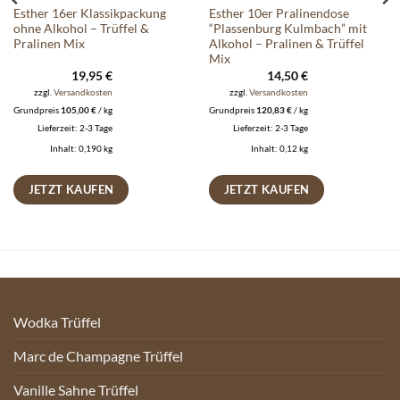
Esther 16er Klassikpackung
Esther 10er Pralinendose
ohne Alkohol – Trüffel &
“Plassenburg Kulmbach” mit
Pralinen Mix
Alkohol – Pralinen & Trüffel
Mix
19,95
€
14,50
€
zzgl.
Versandkosten
zzgl.
Versandkosten
Grundpreis
105,00
€
/
kg
Grundpreis
120,83
€
/
kg
Lieferzeit:
2-3 Tage
Lieferzeit:
2-3 Tage
Inhalt: 0,190
kg
Inhalt: 0,12
kg
JETZT KAUFEN
JETZT KAUFEN
Wodka Trüffel
Marc de Champagne Trüffel
Vanille Sahne Trüffel