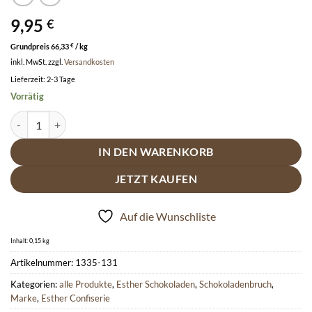
9,95
€
Grundpreis
66,33
€
/
kg
inkl. MwSt.
zzgl.
Versandkosten
Lieferzeit:
2-3 Tage
Vorrätig
Esther Schokoladen Bruch Cranberry - 150g Weiße Schokolade Meng
IN DEN WARENKORB
JETZT KAUFEN
Auf die Wunschliste
Inhalt: 0,15
kg
Artikelnummer:
1335-131
Kategorien:
alle Produkte
,
Esther Schokoladen
,
Schokoladenbruch
,
Marke
,
Esther Confiserie