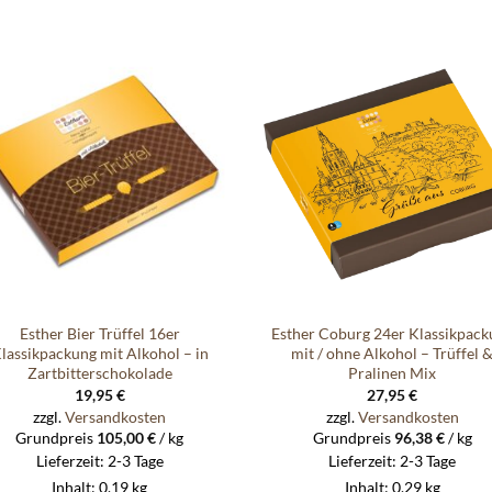
Auf die
Auf di
Wunschliste
Wunschli
Esther Bier Trüffel 16er
Esther Coburg 24er Klassikpack
lassikpackung mit Alkohol – in
mit / ohne Alkohol – Trüffel 
Zartbitterschokolade
Pralinen Mix
19,95
€
27,95
€
zzgl.
Versandkosten
zzgl.
Versandkosten
Grundpreis
105,00
€
/
kg
Grundpreis
96,38
€
/
kg
Lieferzeit:
2-3 Tage
Lieferzeit:
2-3 Tage
Inhalt: 0,19
kg
Inhalt: 0,29
kg