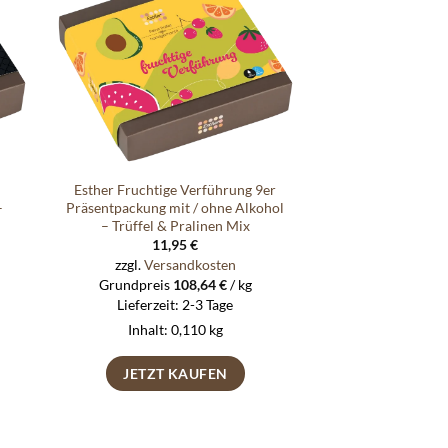
e
Auf die
ste
Wunschliste
Esther Fruchtige Verführung 9er
–
Präsentpackung mit / ohne Alkohol
– Trüffel & Pralinen Mix
11,95
€
zzgl.
Versandkosten
Grundpreis
108,64
€
/
kg
Lieferzeit:
2-3 Tage
Inhalt: 0,110
kg
JETZT KAUFEN