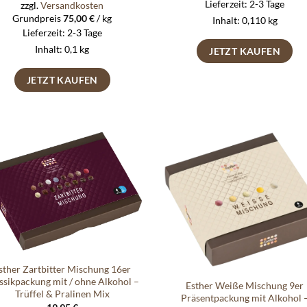
Lieferzeit:
2-3 Tage
zzgl.
Versandkosten
Grundpreis
75,00
€
/
kg
Inhalt: 0,110
kg
Lieferzeit:
2-3 Tage
Inhalt: 0,1
kg
JETZT KAUFEN
JETZT KAUFEN
Auf die
Auf di
Wunschliste
Wunschli
sther Zartbitter Mischung 16er
ssikpackung mit / ohne Alkohol –
Esther Weiße Mischung 9er
Trüffel & Pralinen Mix
Präsentpackung mit Alkohol 