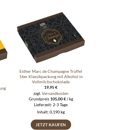
e
Auf die
ste
Wunschliste
Esther Marc de Champagne Trüffel
16er Klassikpackung mit Alkohol in
Vollmilchschokolade
19,95
€
ung
zzgl.
Versandkosten
&
Grundpreis
105,00
€
/
kg
Lieferzeit:
2-3 Tage
Inhalt: 0,190
kg
JETZT KAUFEN