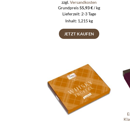
zzgl.
Versandkosten
Grundpreis
55,93
€
/
kg
Lieferzeit:
2-3 Tage
Inhalt: 1,215
kg
JETZT KAUFEN
Auf die
Wunschliste
E
Kla