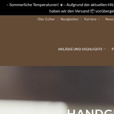
– Sommerliche Temperaturen! ☀️– Aufgrund der aktuellen Hitze
haben wir den Versand 📦 vorübergeh
Zum
Über Esther
Neuigkeiten
Karriere
Newsl
Inhalt
springen
ANLÄSSE UND HIGHLIGHTS
P
P
Unsere