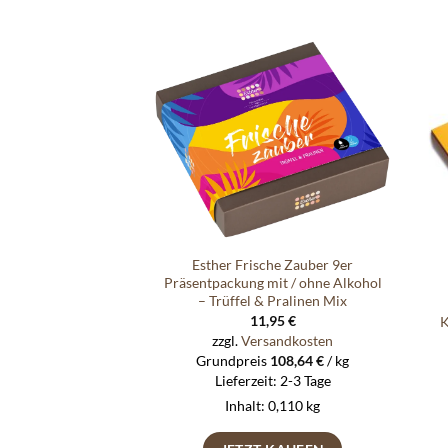
Auf die
Wunschliste
Esther Frische Zauber 9er
Präsentpackung mit / ohne Alkohol
– Trüffel & Pralinen Mix
11,95
€
K
zzgl.
Versandkosten
Grundpreis
108,64
€
/
kg
Lieferzeit:
2-3 Tage
Inhalt: 0,110
kg