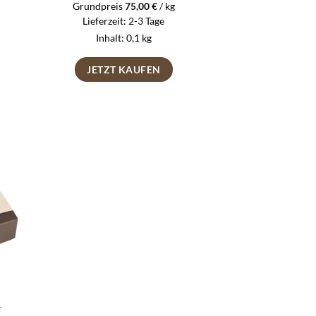
Grundpreis
75,00
€
/
kg
Lieferzeit:
2-3 Tage
Inhalt: 0,1
kg
JETZT KAUFEN
e
ste
–