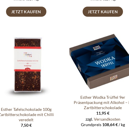
JETZT KAUFEN
JETZT KAUFEN
Auf die
Auf di
Wunschliste
Wunschli
Esther Wodka Trüffel 9er
Präsentpackung mit Alkohol – 
Zartbitterschokolade
Esther Tafelschokolade 100g
11,95
€
Zartbitterschokolade mit Chilli
zzgl.
Versandkosten
veredelt
Grundpreis
108,64
€
/
kg
7,50
€