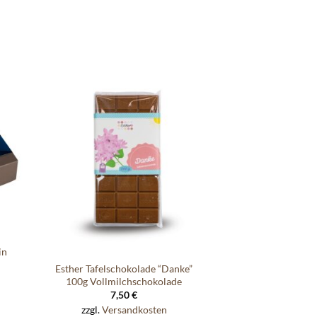
e
Auf die
ste
Wunschliste
in
Esther Tafelschokolade “Danke”
100g Vollmilchschokolade
7,50
€
zzgl.
Versandkosten