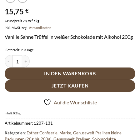
15,75
€
Grundpreis
78,75
€
/
kg
inkl. MwSt.
zzgl.
Versandkosten
Vanille Sahne Trüffel in weißer Schokolade mit Alkohol 200g
Lieferzeit:
2-3 Tage
Esther Vanille Sahne Trüffel 200g Beutel mit Alkohol - in weißer Sc
IN DEN WARENKORB
JETZT KAUFEN
Auf die Wunschliste
Inhalt: 0,2
kg
Artikelnummer:
1207-131
Kategorien:
Esther Confiserie
,
Marke
,
Genusswelt Pralinen kleine
Packungen (20g bis 200g)
,
Genusswelt Pralinen
,
Soloprodukte
,