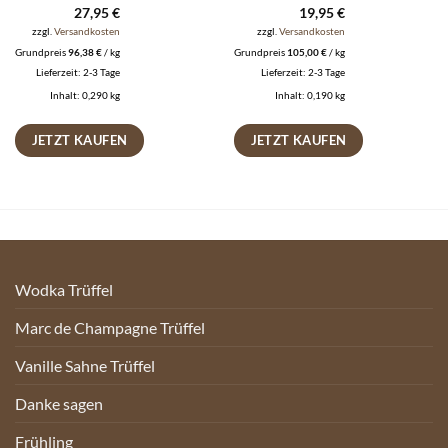
27,95
€
19,95
€
zzgl.
Versandkosten
zzgl.
Versandkosten
Grundpreis
96,38
€
/
kg
Grundpreis
105,00
€
/
kg
Lieferzeit:
2-3 Tage
Lieferzeit:
2-3 Tage
Inhalt: 0,290
kg
Inhalt: 0,190
kg
JETZT KAUFEN
JETZT KAUFEN
Wodka Trüffel
Marc de Champagne Trüffel
Vanille Sahne Trüffel
Danke sagen
Frühling