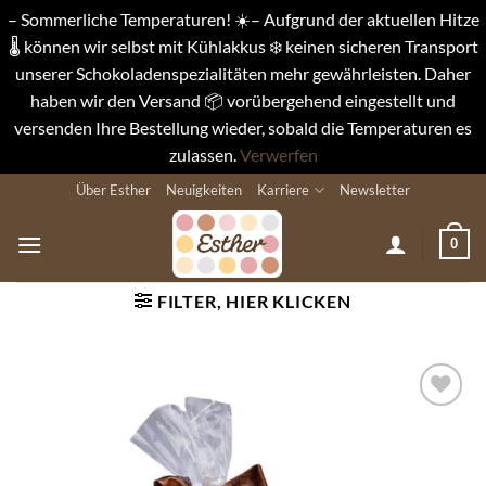
– Sommerliche Temperaturen! ☀️– Aufgrund der aktuellen Hitze
🌡️ können wir selbst mit Kühlakkus ❄️ keinen sicheren Transport
unserer Schokoladenspezialitäten mehr gewährleisten. Daher
haben wir den Versand 📦 vorübergehend eingestellt und
versenden Ihre Bestellung wieder, sobald die Temperaturen es
zulassen.
Verwerfen
Zum
Über Esther
Neuigkeiten
Karriere
Newsletter
Inhalt
springen
0
FILTER, HIER KLICKEN
Auf die
Wunschliste