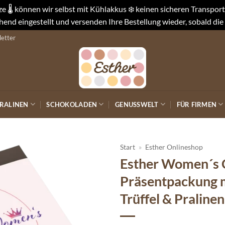
 🌡️ können wir selbst mit Kühlakkus ❄️ keinen sicheren Transpo
end eingestellt und versenden Ihre Bestellung wieder, sobald die
etter
RALINEN
SCHOKOLADEN
GENUSSWELT
FÜR FIRMEN
Start
»
Esther Onlineshop
Esther Women´s 
Auf die
Präsentpackung m
Wunschliste
Trüffel & Praline