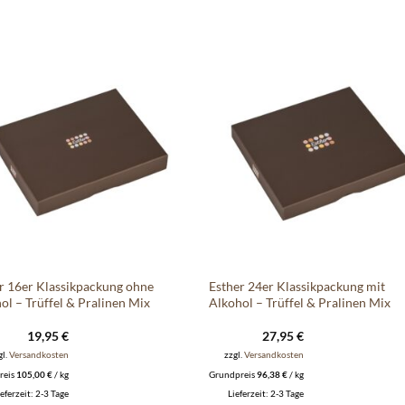
Auf die
Auf di
Wunschliste
Wunschli
r 16er Klassikpackung ohne
Esther 24er Klassikpackung mit
ol – Trüffel & Pralinen Mix
Alkohol – Trüffel & Pralinen Mix
19,95
€
27,95
€
gl.
Versandkosten
zzgl.
Versandkosten
reis
105,00
€
/
kg
Grundpreis
96,38
€
/
kg
ieferzeit:
2-3 Tage
Lieferzeit:
2-3 Tage