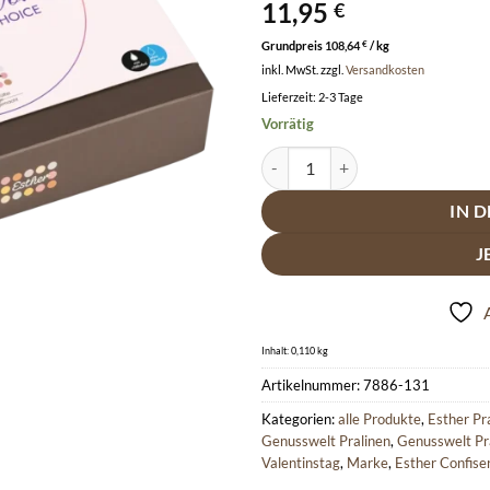
11,95
€
Grundpreis
108,64
€
/
kg
inkl. MwSt.
zzgl.
Versandkosten
Lieferzeit:
2-3 Tage
Vorrätig
Esther Women´s Choice 9er Präse
IN 
J
Inhalt: 0,110
kg
Artikelnummer:
7886-131
Kategorien:
alle Produkte
,
Esther Pr
Genusswelt Pralinen
,
Genusswelt Pra
Valentinstag
,
Marke
,
Esther Confise