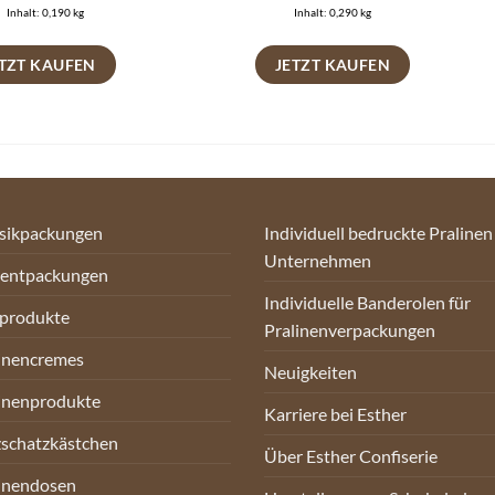
Inhalt: 0,190
kg
Inhalt: 0,290
kg
ETZT KAUFEN
JETZT KAUFEN
sikpackungen
Individuell bedruckte Pralinen
Unternehmen
sentpackungen
Individuelle Banderolen für
oprodukte
Pralinenverpackungen
inencremes
Neuigkeiten
inenprodukte
Karriere bei Esther
schatzkästchen
Über Esther Confiserie
inendosen