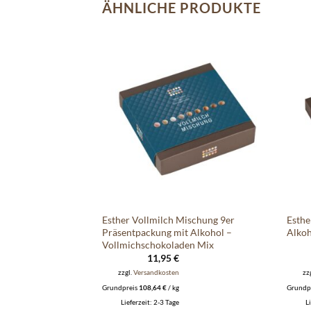
ÄHNLICHE PRODUKTE
Auf die
Auf die
Wunschliste
Wunschliste
endose “Rathaus
Esther Vollmilch Mischung 9er
Esthe
hol – Pralinen &
Präsentpackung mit Alkohol –
Alkoh
Vollmichschokoladen Mix
11,95
€
zzgl.
Versandkosten
zz
Grundpreis
108,64
€
/
kg
Grundp
Lieferzeit:
2-3 Tage
L