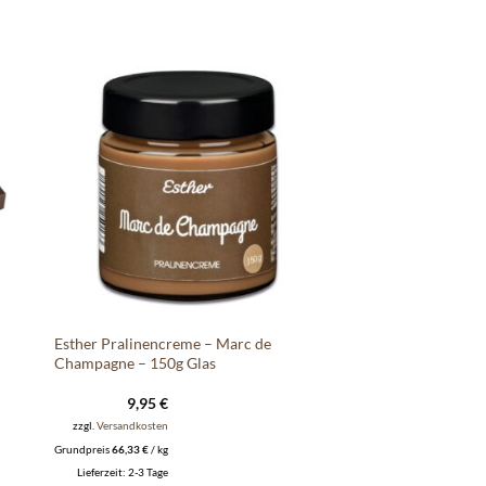
e
Auf die
ste
Wunschliste
Esther Pralinencreme – Marc de
Champagne – 150g Glas
9,95
€
zzgl.
Versandkosten
Grundpreis
66,33
€
/
kg
Lieferzeit:
2-3 Tage