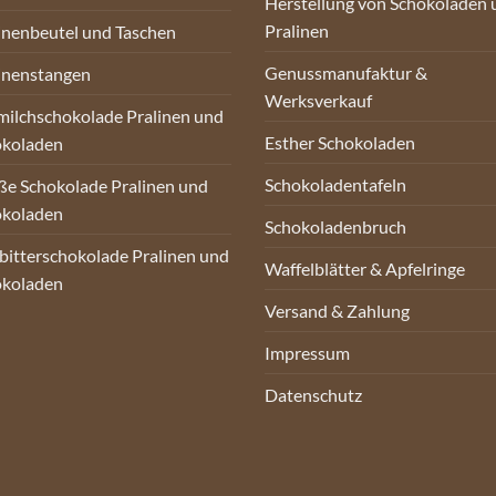
Herstellung von Schokoladen 
Pralinen
inenbeutel und Taschen
Genussmanufaktur &
inenstangen
Werksverkauf
milchschokolade Pralinen und
Esther Schokoladen
okoladen
Schokoladentafeln
e Schokolade Pralinen und
okoladen
Schokoladenbruch
bitterschokolade Pralinen und
Waffelblätter & Apfelringe
okoladen
Versand & Zahlung
Impressum
Datenschutz