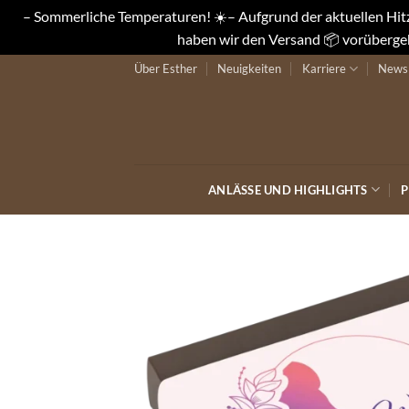
– Sommerliche Temperaturen! ☀️– Aufgrund der aktuellen Hitze
haben wir den Versand 📦 vorübergeh
Zum
Über Esther
Neuigkeiten
Karriere
Newsl
Inhalt
springen
ANLÄSSE UND HIGHLIGHTS
P