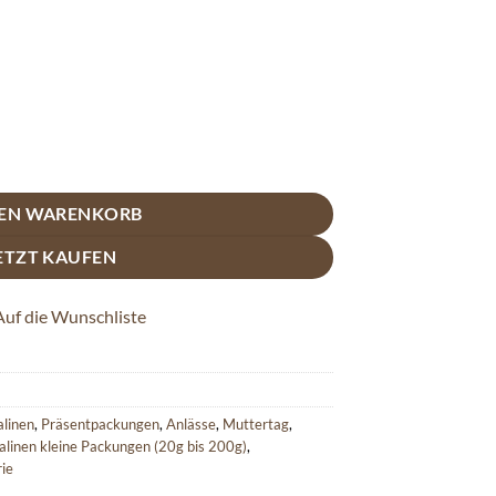
ntpackung mit / ohne Alkohol - Trüffel & Pralinen Mix Menge
DEN WARENKORB
ETZT KAUFEN
Auf die Wunschliste
alinen
,
Präsentpackungen
,
Anlässe
,
Muttertag
,
linen kleine Packungen (20g bis 200g)
,
rie