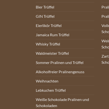
Bier Trüffel
Pral
GIN Trüffel
Pral
Eierlikör Trüffel
Voll
Sch
Jamaica Rum Trüffel
Weiß
Whisky Trüffel
Sch
Waldmeister Trüffel
Zart
Sch
Sommer Pralinen und Trüffel
Alkoholfreier Pralinengenuss
Weihnachten
Lebkuchen Trüffel
Weiße Schokolade Pralinen und
Schokoladen