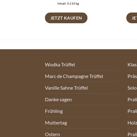
Inhalt: 0,110
kg
N
JETZT KAUFEN
J
Wodka Trüffel
Klas
Marc de Champagne Trüffel
Prä
Vanille Sahne Trüffel
Sol
Danke sagen
Pral
Frühling
Pral
Muttertag
Holz
Ostern
Pral