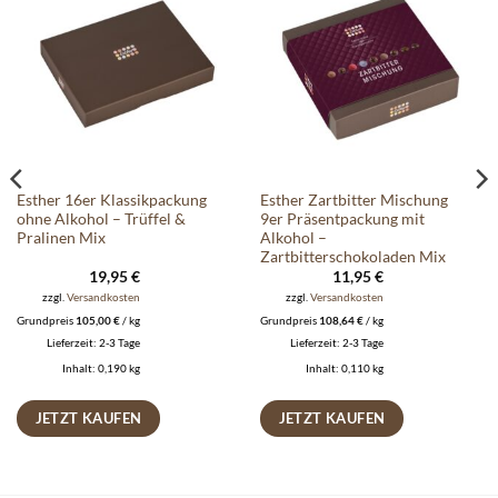
Auf die
Auf die
Wunschliste
Wunschliste
Esther 16er Klassikpackung
Esther Zartbitter Mischung
ohne Alkohol – Trüffel &
9er Präsentpackung mit
Pralinen Mix
Alkohol –
Zartbitterschokoladen Mix
19,95
€
11,95
€
zzgl.
Versandkosten
zzgl.
Versandkosten
Grundpreis
105,00
€
/
kg
Grundpreis
108,64
€
/
kg
Lieferzeit:
2-3 Tage
Lieferzeit:
2-3 Tage
Inhalt: 0,190
kg
Inhalt: 0,110
kg
JETZT KAUFEN
JETZT KAUFEN