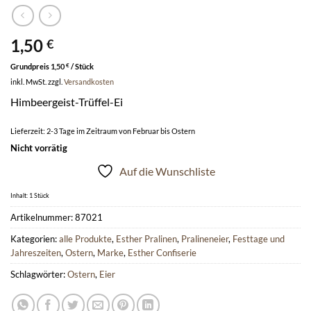
1,50
€
Grundpreis
1,50
€
/
Stück
inkl. MwSt.
zzgl.
Versandkosten
Himbeergeist-Trüffel-Ei
Lieferzeit:
2-3 Tage im Zeitraum von Februar bis Ostern
Nicht vorrätig
Auf die Wunschliste
Inhalt: 1
Stück
Artikelnummer:
87021
Kategorien:
alle Produkte
,
Esther Pralinen
,
Pralineneier
,
Festtage und
Jahreszeiten
,
Ostern
,
Marke
,
Esther Confiserie
Schlagwörter:
Ostern
,
Eier