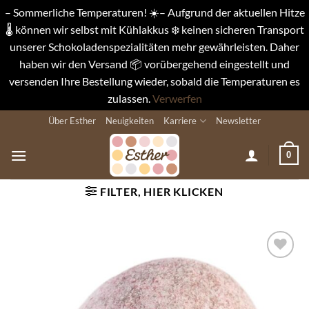
– Sommerliche Temperaturen! ☀️– Aufgrund der aktuellen Hitze
🌡️ können wir selbst mit Kühlakkus ❄️ keinen sicheren Transport
unserer Schokoladenspezialitäten mehr gewährleisten. Daher
haben wir den Versand 📦 vorübergehend eingestellt und
versenden Ihre Bestellung wieder, sobald die Temperaturen es
zulassen.
Verwerfen
Zum
Über Esther
Neuigkeiten
Karriere
Newsletter
Inhalt
springen
0
FILTER, HIER KLICKEN
Auf die
Wunschliste