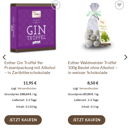
Auf die
Auf die
Wunschliste
Wunschliste
Esther Gin Trüffel 9er
Esther Waldmeister Trüffel
Präsentpackung mit Alkohol
100g Beutel ohne Alkohol –
– in Zartbitterschokolade
in weisser Schokolade
11,95
€
8,50
€
zzgl.
Versandkosten
zzgl.
Versandkosten
Grundpreis
108,64
€
/
kg
Grundpreis
85,00
€
/
kg
Lieferzeit:
2-3 Tage
Lieferzeit:
2-3 Tage
Inhalt: 0,110
kg
Inhalt: 0,1
kg
JETZT KAUFEN
JETZT KAUFEN