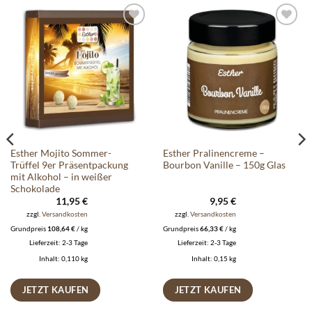
Auf die
Auf die
Wunschliste
Wunschliste
Esther Mojito Sommer-
Esther Pralinencreme –
Trüffel 9er Präsentpackung
Bourbon Vanille – 150g Glas
mit Alkohol – in weißer
Schokolade
11,95
€
9,95
€
zzgl.
Versandkosten
zzgl.
Versandkosten
Grundpreis
108,64
€
/
kg
Grundpreis
66,33
€
/
kg
Lieferzeit:
2-3 Tage
Lieferzeit:
2-3 Tage
Inhalt: 0,110
kg
Inhalt: 0,15
kg
JETZT KAUFEN
JETZT KAUFEN