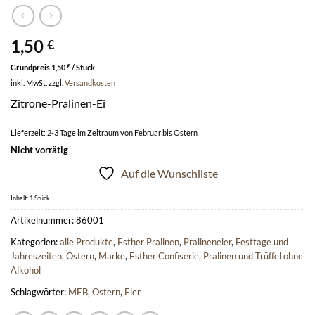
1,50
€
Grundpreis
1,50
€
/
Stück
inkl. MwSt.
zzgl.
Versandkosten
Zitrone-Pralinen-Ei
Lieferzeit:
2-3 Tage im Zeitraum von Februar bis Ostern
Nicht vorrätig
Auf die Wunschliste
Inhalt: 1
Stück
Artikelnummer:
86001
Kategorien:
alle Produkte
,
Esther Pralinen
,
Pralineneier
,
Festtage und
Jahreszeiten
,
Ostern
,
Marke
,
Esther Confiserie
,
Pralinen und Trüffel ohne
Alkohol
Schlagwörter:
MEB
,
Ostern
,
Eier