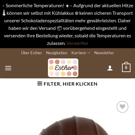
– Sommerliche Temperaturen! ☀️– Aufgrund der aktuellen Hitze
🌡️ können wir selbst mit Kühlakkus ❄️ keinen sicheren Transport
unserer Schokoladenspezialitäten mehr gewährleisten. Daher
haben wir den Versand 📦 vorübergehend eingestellt und
versenden Ihre Bestellung wieder, sobald die Temperaturen es
zulassen.
Verwerfen
Zum
Über Esther
Neuigkeiten
Karriere
Newsletter
Inhalt
springen
0
FILTER, HIER KLICKEN
Auf die
Wunschliste