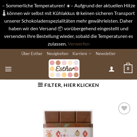
– Sommerliche Temperaturen! ☀️– Aufgrund der aktuellen Hitze
🌡️ können wir selbst mit Kühlakkus ❄️ keinen sicheren Transport
unserer Schokoladenspezialitäten mehr gewährleisten. Daher
haben wir den Versand 📦 vorübergehend eingestellt und
versenden Ihre Bestellung wieder, sobald die Temperaturen es
zulassen.
Verwerfen
Zum
Über Esther
Neuigkeiten
Karriere
Newsletter
Inhalt
springen
0
FILTER, HIER KLICKEN
Auf die
Wunschliste