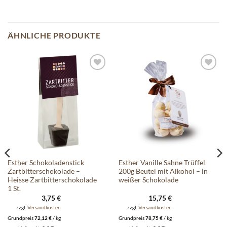
ÄHNLICHE PRODUKTE
Auf die
Auf die
Wunschliste
Wunschliste
Esther Schokoladenstick
Esther Vanille Sahne Trüffel
Zartbitterschokolade –
200g Beutel mit Alkohol – in
Heisse Zartbitterschokolade
weißer Schokolade
1 St.
3,75
€
15,75
€
zzgl.
Versandkosten
zzgl.
Versandkosten
Grundpreis
72,12
€
/
kg
Grundpreis
78,75
€
/
kg