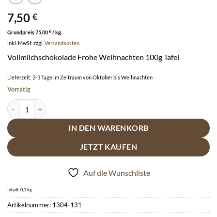
7,50
€
Grundpreis
75,00
€
/
kg
inkl. MwSt.
zzgl.
Versandkosten
Vollmilchschokolade Frohe Weihnachten 100g Tafel
Lieferzeit:
2-3 Tage im Zeitraum von Oktober bis Weihnachten
Vorrätig
Esther Tafelschokolade "Frohe Weihnachten" 100g Vollmichschokol
IN DEN WARENKORB
JETZT KAUFEN
Auf die Wunschliste
Inhalt: 0,1
kg
Artikelnummer:
1304-131