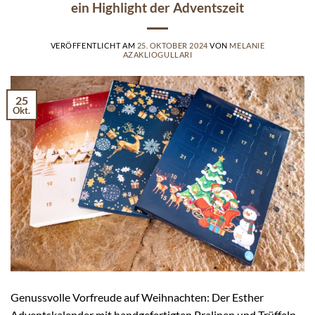
ein Highlight der Adventszeit
VERÖFFENTLICHT AM
25. OKTOBER 2024
VON
MELANIE
AZAKLIOGULLARI
25
Okt.
Genussvolle Vorfreude auf Weihnachten: Der Esther
Adventskalender mit handgefertigten Pralinen und Trüffeln