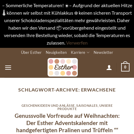
– Sommerliche Temperaturen! ☀️– Aufgrund der aktuellen Hitze
🌡️ können wir selbst mit Kühlakkus ❄️ keinen sicheren Transport
unserer Schokoladenspezialitäten mehr gewährleisten. Daher
haben wir den Versand 📦 vorübergehend eingestellt und
versenden Ihre Bestellung wieder, sobald die Temperaturen es
zulassen.
Verwerfen
Zum
Über Esther
Neuigkeiten
Karriere
Newsletter
Inhalt
springen
0
SCHLAGWORT-ARCHIVE:
ERWACHSENE
GESCHENKIDEEN UND ANLÄSSE
,
SAISONALES
,
UNSERE
PRODUKTE
Genussvolle Vorfreude auf Weihnachten:
Der Esther Adventskalender mit
handgefertigten Pralinen und Trüffeln ““