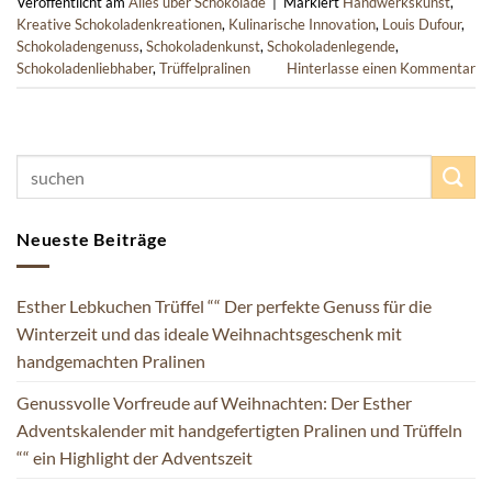
Veröffentlicht am
Alles über Schokolade
|
Markiert
Handwerkskunst
,
Kreative Schokoladenkreationen
,
Kulinarische Innovation
,
Louis Dufour
,
Schokoladengenuss
,
Schokoladenkunst
,
Schokoladenlegende
,
Schokoladenliebhaber
,
Trüffelpralinen
Hinterlasse einen Kommentar
Neueste Beiträge
Esther Lebkuchen Trüffel ““ Der perfekte Genuss für die
Winterzeit und das ideale Weihnachtsgeschenk mit
handgemachten Pralinen
Genussvolle Vorfreude auf Weihnachten: Der Esther
Adventskalender mit handgefertigten Pralinen und Trüffeln
““ ein Highlight der Adventszeit