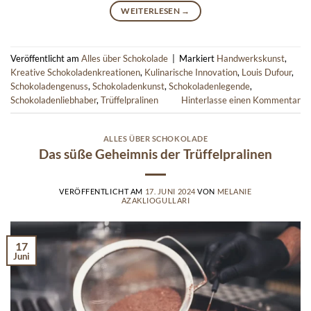
WEITERLESEN
→
Veröffentlicht am
Alles über Schokolade
|
Markiert
Handwerkskunst
,
Kreative Schokoladenkreationen
,
Kulinarische Innovation
,
Louis Dufour
,
Schokoladengenuss
,
Schokoladenkunst
,
Schokoladenlegende
,
Schokoladenliebhaber
,
Trüffelpralinen
Hinterlasse einen Kommentar
ALLES ÜBER SCHOKOLADE
Das süße Geheimnis der Trüffelpralinen
VERÖFFENTLICHT AM
17. JUNI 2024
VON
MELANIE
AZAKLIOGULLARI
17
Juni