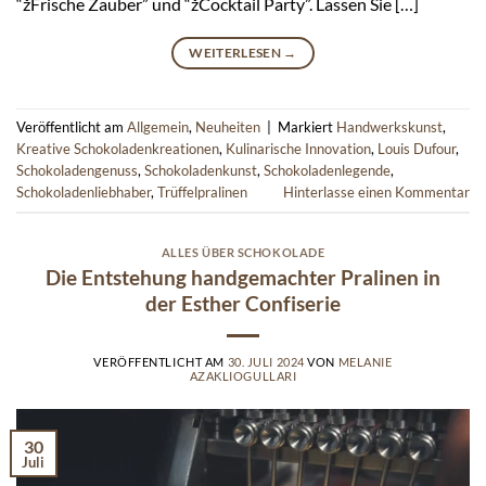
“žFrische Zauber” und “žCocktail Party”. Lassen Sie […]
WEITERLESEN
→
Veröffentlicht am
Allgemein
,
Neuheiten
|
Markiert
Handwerkskunst
,
Kreative Schokoladenkreationen
,
Kulinarische Innovation
,
Louis Dufour
,
Schokoladengenuss
,
Schokoladenkunst
,
Schokoladenlegende
,
Schokoladenliebhaber
,
Trüffelpralinen
Hinterlasse einen Kommentar
ALLES ÜBER SCHOKOLADE
Die Entstehung handgemachter Pralinen in
der Esther Confiserie
VERÖFFENTLICHT AM
30. JULI 2024
VON
MELANIE
AZAKLIOGULLARI
30
Juli