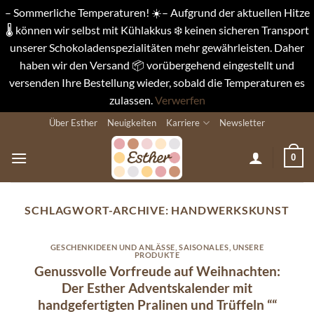
– Sommerliche Temperaturen! ☀️– Aufgrund der aktuellen Hitze
🌡️ können wir selbst mit Kühlakkus ❄️ keinen sicheren Transport
unserer Schokoladenspezialitäten mehr gewährleisten. Daher
haben wir den Versand 📦 vorübergehend eingestellt und
versenden Ihre Bestellung wieder, sobald die Temperaturen es
zulassen.
Verwerfen
Zum
Über Esther
Neuigkeiten
Karriere
Newsletter
Inhalt
springen
0
SCHLAGWORT-ARCHIVE:
HANDWERKSKUNST
GESCHENKIDEEN UND ANLÄSSE
,
SAISONALES
,
UNSERE
PRODUKTE
Genussvolle Vorfreude auf Weihnachten:
Der Esther Adventskalender mit
handgefertigten Pralinen und Trüffeln ““