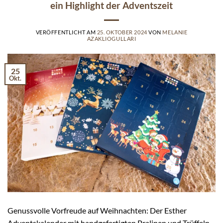
ein Highlight der Adventszeit
VERÖFFENTLICHT AM
25. OKTOBER 2024
VON
MELANIE
AZAKLIOGULLARI
25
Okt.
Genussvolle Vorfreude auf Weihnachten: Der Esther
Adventskalender mit handgefertigten Pralinen und Trüffeln