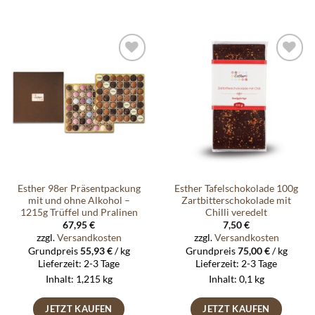
Auf die
Auf die
Wunschliste
Wunschliste
Esther 98er Präsentpackung
Esther Tafelschokolade 100g
mit und ohne Alkohol –
Zartbitterschokolade mit
1215g Trüffel und Pralinen
Chilli veredelt
67,95
€
7,50
€
zzgl.
Versandkosten
zzgl.
Versandkosten
Grundpreis
55,93
€
/
kg
Grundpreis
75,00
€
/
kg
Lieferzeit:
2-3 Tage
Lieferzeit:
2-3 Tage
Inhalt: 1,215
kg
Inhalt: 0,1
kg
JETZT KAUFEN
JETZT KAUFEN