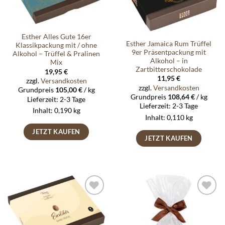
Esther Alles Gute 16er
Esther Jamaica Rum Trüffel
Klassikpackung mit / ohne
9er Präsentpackung mit
Alkohol – Trüffel & Pralinen
Alkohol – in
Mix
Zartbitterschokolade
19,95
€
11,95
€
zzgl.
Versandkosten
zzgl.
Versandkosten
Grundpreis
105,00
€
/
kg
Grundpreis
108,64
€
/
kg
Lieferzeit:
2-3 Tage
Lieferzeit:
2-3 Tage
Inhalt: 0,190
kg
Inhalt: 0,110
kg
JETZT KAUFEN
JETZT KAUFEN
Auf die
Auf die
Wunschliste
Wunschliste