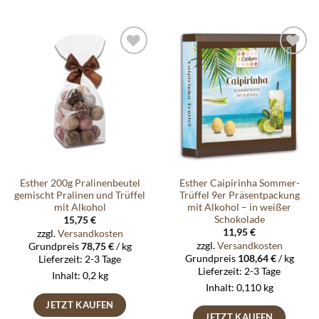
Auf die
Auf die
Wunschliste
Wunschliste
Esther 200g Pralinenbeutel
Esther Caipirinha Sommer-
gemischt Pralinen und Trüffel
Trüffel 9er Präsentpackung
mit Alkohol
mit Alkohol – in weißer
Schokolade
15,75
€
11,95
€
zzgl.
Versandkosten
zzgl.
Versandkosten
Grundpreis
78,75
€
/
kg
Grundpreis
108,64
€
/
kg
Lieferzeit:
2-3 Tage
Lieferzeit:
2-3 Tage
Inhalt: 0,2
kg
Inhalt: 0,110
kg
JETZT KAUFEN
JETZT KAUFEN