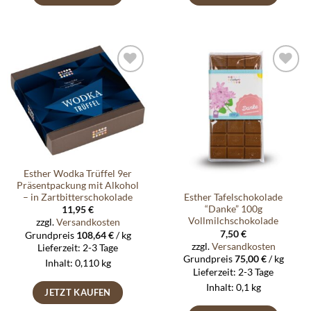
Auf die
Auf die
Wunschliste
Wunschliste
Esther Wodka Trüffel 9er
Präsentpackung mit Alkohol
– in Zartbitterschokolade
Esther Tafelschokolade
“Danke” 100g
11,95
€
Vollmilchschokolade
zzgl.
Versandkosten
7,50
€
Grundpreis
108,64
€
/
kg
zzgl.
Versandkosten
Lieferzeit:
2-3 Tage
Grundpreis
75,00
€
/
kg
Inhalt: 0,110
kg
Lieferzeit:
2-3 Tage
Inhalt: 0,1
kg
JETZT KAUFEN