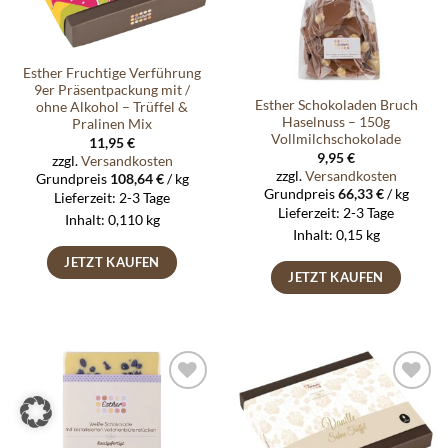
Esther Fruchtige Verführung
9er Präsentpackung mit /
Esther Schokoladen Bruch
ohne Alkohol – Trüffel &
Haselnuss – 150g
Pralinen Mix
Vollmilchschokolade
11,95
€
9,95
€
zzgl.
Versandkosten
zzgl.
Versandkosten
Grundpreis
108,64
€
/
kg
Grundpreis
66,33
€
/
kg
Lieferzeit:
2-3 Tage
Lieferzeit:
2-3 Tage
Inhalt: 0,110
kg
Inhalt: 0,15
kg
JETZT KAUFEN
JETZT KAUFEN
Auf die
Auf die
Wunschliste
Wunschliste