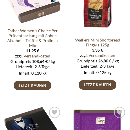
Esther Women´s Choice 9er
Präsentpackung mit / ohne
Walkers Mini Shortbread
Alkohol – Trüffel & Pralinen
Fingers 125g
Mix
3,35
€
11,95
€
zzgl.
Versandkosten
zzgl.
Versandkosten
Grundpreis
26,80
€
/
kg
Grundpreis
108,64
€
/
kg
Lieferzeit:
2-3 Tage
Lieferzeit:
2-3 Tage
Inhalt: 0,125
kg
Inhalt: 0,110
kg
JETZT KAUFEN
JETZT KAUFEN
Auf die
Auf die
Wunschliste
Wunschliste