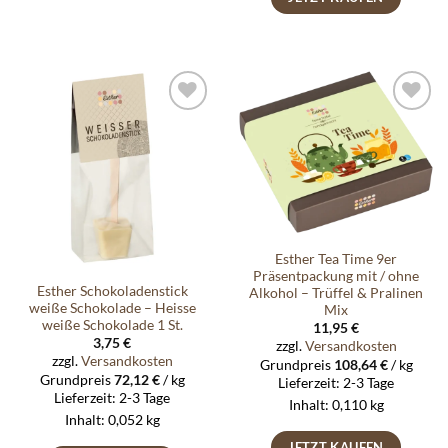
Auf die
Auf die
Wunschliste
Wunschliste
Esther Tea Time 9er
Präsentpackung mit / ohne
Esther Schokoladenstick
Alkohol – Trüffel & Pralinen
weiße Schokolade – Heisse
Mix
weiße Schokolade 1 St.
11,95
€
3,75
€
zzgl.
Versandkosten
zzgl.
Versandkosten
Grundpreis
108,64
€
/
kg
Grundpreis
72,12
€
/
kg
Lieferzeit:
2-3 Tage
Lieferzeit:
2-3 Tage
Inhalt: 0,110
kg
Inhalt: 0,052
kg
JETZT KAUFEN