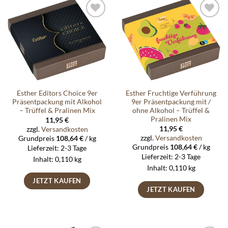
Auf die
Auf die
Wunschliste
Wunschliste
Esther Editors Choice 9er
Esther Fruchtige Verführung
Präsentpackung mit Alkohol
9er Präsentpackung mit /
– Trüffel & Pralinen Mix
ohne Alkohol – Trüffel &
Pralinen Mix
11,95
€
11,95
€
zzgl.
Versandkosten
zzgl.
Versandkosten
Grundpreis
108,64
€
/
kg
Grundpreis
108,64
€
/
kg
Lieferzeit:
2-3 Tage
Lieferzeit:
2-3 Tage
Inhalt: 0,110
kg
Inhalt: 0,110
kg
JETZT KAUFEN
JETZT KAUFEN