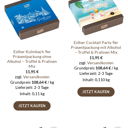
Auf die
Auf die
Wunschliste
Wunschliste
Esther Cocktail Party 9er
Präsentpackung mit Alkohol
Esther Kulmbach 9er
– Trüffel & Pralinen Mix
Präsentpackung ohne
11,95
€
Alkohol – Trüffel & Pralinen
zzgl.
Versandkosten
Mix
Grundpreis
108,64
€
/
kg
11,95
€
Lieferzeit:
2-3 Tage
zzgl.
Versandkosten
Inhalt: 0,110
kg
Grundpreis
108,64
€
/
kg
Lieferzeit:
2-3 Tage
JETZT KAUFEN
Inhalt: 0,11
kg
JETZT KAUFEN