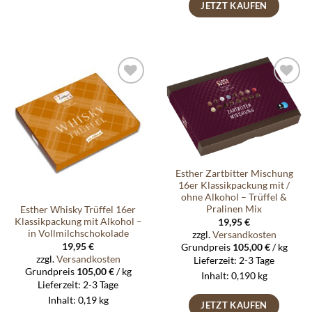
JETZT KAUFEN
Auf die
Auf die
Wunschliste
Wunschliste
Esther Zartbitter Mischung
16er Klassikpackung mit /
ohne Alkohol – Trüffel &
Pralinen Mix
Esther Whisky Trüffel 16er
Klassikpackung mit Alkohol –
19,95
€
in Vollmilchschokolade
zzgl.
Versandkosten
19,95
€
Grundpreis
105,00
€
/
kg
zzgl.
Versandkosten
Lieferzeit:
2-3 Tage
Grundpreis
105,00
€
/
kg
Inhalt: 0,190
kg
Lieferzeit:
2-3 Tage
Inhalt: 0,19
kg
JETZT KAUFEN