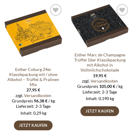
Auf die
Auf die
Wunschliste
Wunschliste
Esther Marc de Champagne
Trüffel 16er Klassikpackung
mit Alkohol in
Esther Coburg 24er
Vollmilchschokolade
Klassikpackung mit / ohne
19,95
€
Alkohol – Trüffel & Pralinen
zzgl.
Versandkosten
Mix
Grundpreis
105,00
€
/
kg
27,95
€
Lieferzeit:
2-3 Tage
zzgl.
Versandkosten
Inhalt: 0,190
kg
Grundpreis
96,38
€
/
kg
Lieferzeit:
2-3 Tage
JETZT KAUFEN
Inhalt: 0,29
kg
JETZT KAUFEN