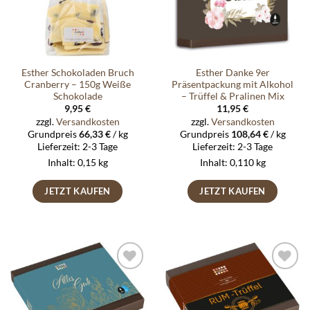
Esther Schokoladen Bruch
Esther Danke 9er
Cranberry – 150g Weiße
Präsentpackung mit Alkohol
Schokolade
– Trüffel & Pralinen Mix
9,95
€
11,95
€
zzgl.
Versandkosten
zzgl.
Versandkosten
Grundpreis
66,33
€
/
kg
Grundpreis
108,64
€
/
kg
Lieferzeit:
2-3 Tage
Lieferzeit:
2-3 Tage
Inhalt: 0,15
kg
Inhalt: 0,110
kg
JETZT KAUFEN
JETZT KAUFEN
Auf die
Auf die
Wunschliste
Wunschliste