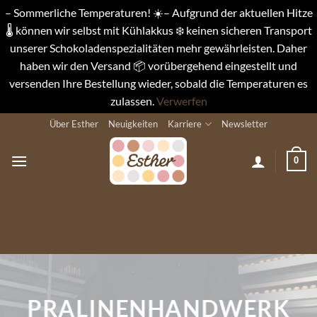
– Sommerliche Temperaturen! ☀️– Aufgrund der aktuellen Hitze
🌡️ können wir selbst mit Kühlakkus ❄️ keinen sicheren Transport
unserer Schokoladenspezialitäten mehr gewährleisten. Daher
haben wir den Versand 📦 vorübergehend eingestellt und
versenden Ihre Bestellung wieder, sobald die Temperaturen es
zulassen.
Verwerfen
Zum
Über Esther
Neuigkeiten
Karriere
Newsletter
Inhalt
springen
0
PRALINENHANDWERK