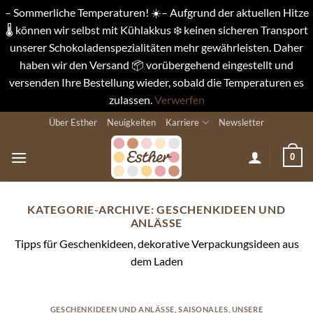
– Sommerliche Temperaturen! ☀️– Aufgrund der aktuellen Hitze
🌡️ können wir selbst mit Kühlakkus ❄️ keinen sicheren Transport
unserer Schokoladenspezialitäten mehr gewährleisten. Daher
haben wir den Versand 📦 vorübergehend eingestellt und
versenden Ihre Bestellung wieder, sobald die Temperaturen es
zulassen.
Verwerfen
Zum
Über Esther
Neuigkeiten
Karriere
Newsletter
Inhalt
springen
0
KATEGORIE-ARCHIVE:
GESCHENKIDEEN UND
ANLÄSSE
Tipps für Geschenkideen, dekorative Verpackungsideen aus
dem Laden
GESCHENKIDEEN UND ANLÄSSE
,
SAISONALES
,
UNSERE