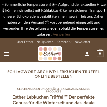
– Sommerliche Temperaturen! ☀️– Aufgrund der aktuellen Hitze
🌡️ können wir selbst mit Kühlakkus ❄️ keinen sicheren Transport
unserer Schokoladenspezialitäten mehr gewährleisten. Daher
haben wir den Versand 📦 vorübergehend eingestellt und
versenden Ihre Bestellung wieder, sobald die Temperaturen es
zulassen.
Verwerfen
Zum
Über Esther
Neuigkeiten
Karriere
Newsletter
Inhalt
springen
0
SCHLAGWORT-ARCHIVE:
LEBKUCHEN TRÜFFEL
ONLINE BESTELLEN
GESCHENKIDEEN UND ANLÄSSE
,
SAISONALES
,
UNSERE
PRODUKTE
Esther Lebkuchen Trüffel ““ Der perfekte
Genuss für die Winterzeit und das ideale