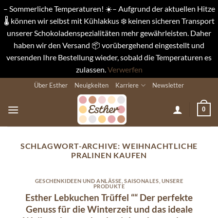
– Sommerliche Temperaturen! ☀️– Aufgrund der aktuellen Hitze
🌡️ können wir selbst mit Kühlakkus ❄️ keinen sicheren Transport
unserer Schokoladenspezialitäten mehr gewährleisten. Daher
haben wir den Versand 📦 vorübergehend eingestellt und
versenden Ihre Bestellung wieder, sobald die Temperaturen es
zulassen.
Verwerfen
Zum
Über Esther
Neuigkeiten
Karriere
Newsletter
Inhalt
springen
0
SCHLAGWORT-ARCHIVE:
WEIHNACHTLICHE
PRALINEN KAUFEN
GESCHENKIDEEN UND ANLÄSSE
,
SAISONALES
,
UNSERE
PRODUKTE
Esther Lebkuchen Trüffel ““ Der perfekte
Genuss für die Winterzeit und das ideale