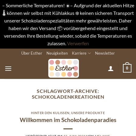
– Sommerliche Temperaturen! ☀️– Aufgrund der aktuellen Hitze
🌡️ können wir selbst mit Kühlakkus ❄️ keinen sicheren Transport
unserer Schokoladenspezialitäten mehr gewährleisten. Daher
haben wir den Versand 📦 vorübergehend eingestellt und
versenden Ihre Bestellung wieder, sobald die Temperaturen es
zulassen.
Verwerfen
Zum
Über Esther
Neuigkeiten
Karriere
Newsletter
Inhalt
springen
0
SCHLAGWORT-ARCHIVE:
SCHOKOLADENKREATIONEN
HINTER DEN KULISSEN
,
UNSERE PRODUKTE
Willkommen im Schokoladenparadies