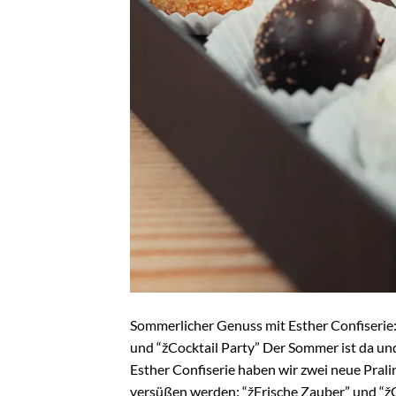
Sommerlicher Genuss mit Esther Confiserie
und “žCocktail Party” Der Sommer ist da und 
Esther Confiserie haben wir zwei neue Pral
versüßen werden: “žFrische Zauber” und “žCo