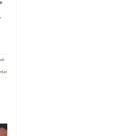
e
e
uis
ntar