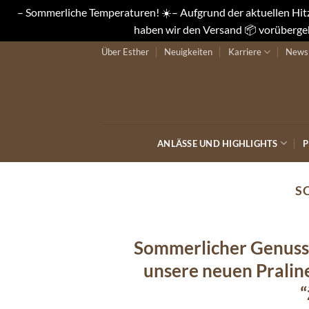
– Sommerliche Temperaturen! ☀️– Aufgrund der aktuellen Hitze
haben wir den Versand 📦 vorübergeh
Zum
Über Esther
Neuigkeiten
Karriere
Newsl
Inhalt
springen
ANLÄSSE UND HIGHLIGHTS
P
S
Sommerlicher Genuss 
unsere neuen Pralin
“