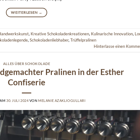
WEITERLESEN
→
Handwerkskunst
,
Kreative Schokoladenkreationen
,
Kulinarische Innovation
,
Lo
koladenlegende
,
Schokoladenliebhaber
,
Trüffelpralinen
Hinterlasse einen Komme
ALLES ÜBER SCHOKOLADE
dgemachter Pralinen in der Esther
Confiserie
 AM
30. JULI 2024
VON
MELANIE AZAKLIOGULLARI