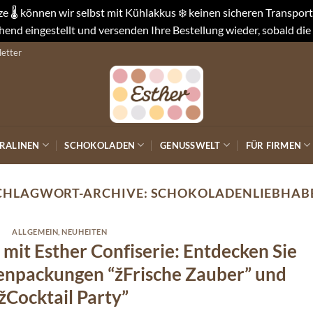
 🌡️ können wir selbst mit Kühlakkus ❄️ keinen sicheren Transpo
end eingestellt und versenden Ihre Bestellung wieder, sobald die
etter
RALINEN
SCHOKOLADEN
GENUSSWELT
FÜR FIRMEN
CHLAGWORT-ARCHIVE:
SCHOKOLADENLIEBHAB
ALLGEMEIN
,
NEUHEITEN
mit Esther Confiserie: Entdecken Sie
enpackungen “žFrische Zauber” und
žCocktail Party”