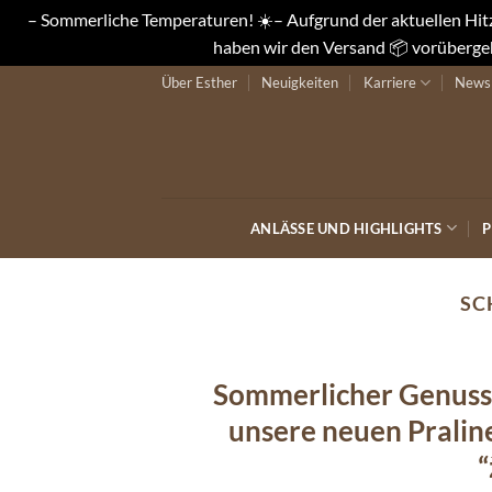
– Sommerliche Temperaturen! ☀️– Aufgrund der aktuellen Hitze
haben wir den Versand 📦 vorübergeh
Zum
Über Esther
Neuigkeiten
Karriere
Newsl
Inhalt
springen
ANLÄSSE UND HIGHLIGHTS
P
SC
Sommerlicher Genuss 
unsere neuen Pralin
“