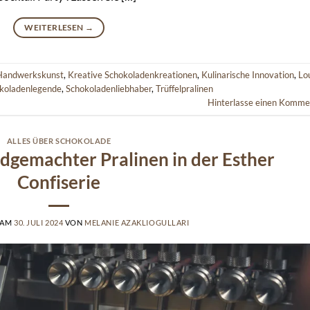
WEITERLESEN
→
Handwerkskunst
,
Kreative Schokoladenkreationen
,
Kulinarische Innovation
,
Lo
koladenlegende
,
Schokoladenliebhaber
,
Trüffelpralinen
Hinterlasse einen Komme
ALLES ÜBER SCHOKOLADE
dgemachter Pralinen in der Esther
Confiserie
 AM
30. JULI 2024
VON
MELANIE AZAKLIOGULLARI