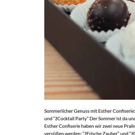
Sommerlicher Genuss mit Esther Confiserie
und “žCocktail Party” Der Sommer ist da und 
Esther Confiserie haben wir zwei neue Pral
versüßen werden: “žFrische Zauber” und “žCo