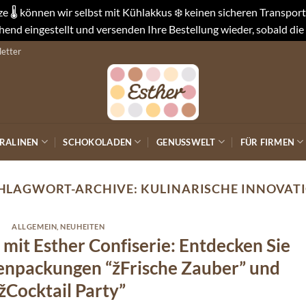
 🌡️ können wir selbst mit Kühlakkus ❄️ keinen sicheren Transpo
end eingestellt und versenden Ihre Bestellung wieder, sobald die
etter
RALINEN
SCHOKOLADEN
GENUSSWELT
FÜR FIRMEN
HLAGWORT-ARCHIVE:
KULINARISCHE INNOVAT
ALLGEMEIN
,
NEUHEITEN
mit Esther Confiserie: Entdecken Sie
enpackungen “žFrische Zauber” und
žCocktail Party”