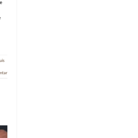
e
e
uis
ntar